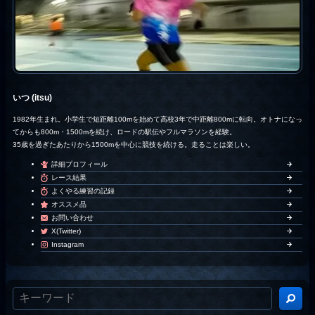
いつ (itsu)
1982年生まれ。小学生で短距離100mを始めて高校3年で中距離800mに転向。オトナになっ
てからも800m・1500mを続け、ロードの駅伝やフルマラソンを経験。
35歳を過ぎたあたりから1500mを中心に競技を続ける。走ることは楽しい。
詳細プロフィール
レース結果
よくやる練習の記録
オススメ品
お問い合わせ
X(Twitter)
Instagram