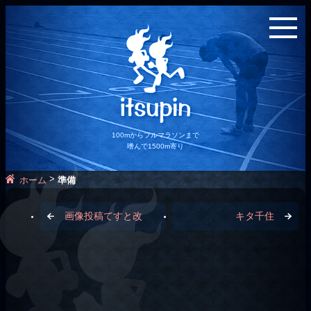
100mからフルマラソンまで
嗜んで1500m寄り
>
ホーム
準備
画像投稿てすと改
キタ千住