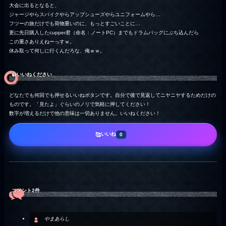
大会に出るとなると、
ジャージやらスパイクやらアップシューズやらユニフォームやら…
フツーの旅だけでも荷物重いのに、もっとすごいことに…
更に先日購入したcupper君（命名：ノートPC）までもドラムバッグにぶち込んだら
この重さありえねーっすｗ。
休み取って何しに行くんだろな、俺ｗｗ。
👍️いいねください
どなたでも何回でも押せるいいねボタンです。自分で後で見返してニヤニヤするためだけの
ものです。「見たよ」ぐらいのノリで気軽に押してください！
数字が増えるだけで他の意味は一切ありません。いいねください！
いいね
🥰
0
コメント2件
やまあらし