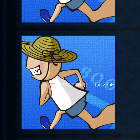
1229
2011.12.12(月)
コメント4件