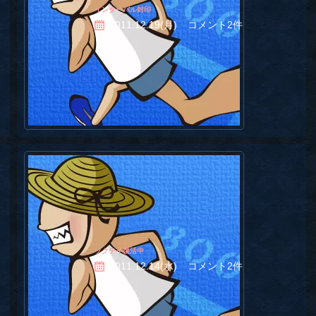
インターバル封印
2011.12.19(月)
コメント2件
ソクテイ復活中
2011.12.14(水)
コメント2件