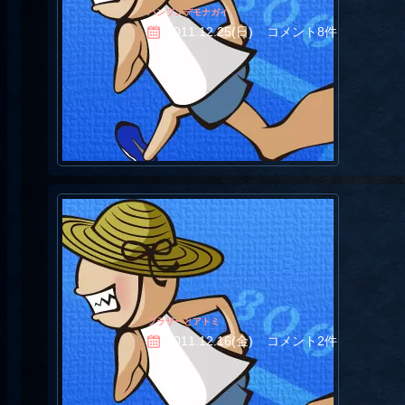
ハンブンデモナガイ
2011.12.25(日)
コメント8件
ブラザーとアトミ
2011.12.16(金)
コメント2件