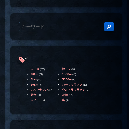
タグ
レース
旅ラン
(209)
(50)
800m
1500m
(63)
(47)
5km
5000m
(37)
(8)
10km
ハーフマラソン
(7)
(10)
フルマラソン
ウルトラマラソン
(17)
(2)
駅伝
故障
(54)
(17)
レビュー
鳥
(4)
(5)