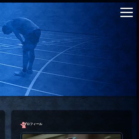
プロフィール