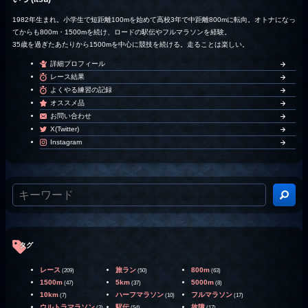
1982年生まれ。小学生で短距離100mを始めて高校3年で中距離800mに転向。オトナになっ
てからも800m・1500mを続け、ロードの駅伝やフルマラソンを経験。
35歳を過ぎたあたりから1500mを中心に競技を続ける。走ることは楽しい。
詳細プロフィール
レース結果
よくやる練習の記録
オススメ品
お問い合わせ
X(Twitter)
Instagram
タグ
レース
旅ラン
800m
(209)
(50)
(63)
1500m
5km
5000m
(47)
(37)
(8)
10km
ハーフマラソン
フルマラソン
(7)
(10)
(17)
ウルトラマラソン
駅伝
故障
(2)
(54)
(17)