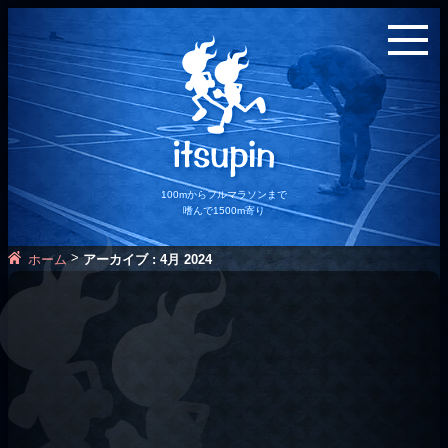
100mからフルマラソンまで
嗜んで1500m寄り
>
ホーム
アーカイブ : 4月 2024