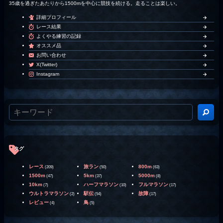
35歳を過ぎたあたりから1500mを中心に競技を続ける。走ることは楽しい。
詳細プロフィール
レース結果
よくやる練習の記録
オススメ品
お問い合わせ
X(Twitter)
Instagram
タグ
レース
旅ラン
800m
(209)
(50)
(63)
1500m
5km
5000m
(47)
(37)
(8)
10km
ハーフマラソン
フルマラソン
(7)
(10)
(17)
ウルトラマラソン
駅伝
故障
(2)
(54)
(17)
レビュー
鳥
(4)
(5)