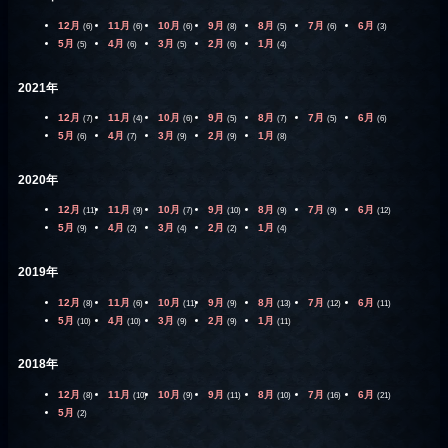
12月
11月
10月
9月
8月
7月
6月
(6)
(6)
(6)
(8)
(5)
(6)
(3)
5月
4月
3月
2月
1月
(5)
(6)
(5)
(6)
(4)
2021年
12月
11月
10月
9月
8月
7月
6月
(7)
(4)
(6)
(5)
(7)
(5)
(6)
5月
4月
3月
2月
1月
(6)
(7)
(9)
(9)
(8)
2020年
12月
11月
10月
9月
8月
7月
6月
(11)
(9)
(7)
(10)
(9)
(9)
(12)
5月
4月
3月
2月
1月
(9)
(2)
(4)
(2)
(4)
2019年
12月
11月
10月
9月
8月
7月
6月
(8)
(6)
(11)
(9)
(13)
(12)
(11)
5月
4月
3月
2月
1月
(10)
(10)
(9)
(9)
(11)
2018年
12月
11月
10月
9月
8月
7月
6月
(8)
(10)
(9)
(11)
(10)
(16)
(21)
5月
(2)