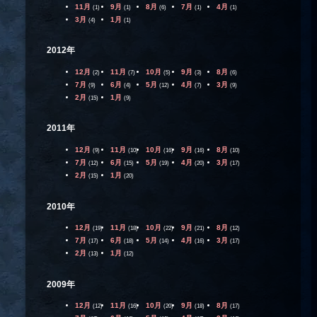
11月
9月
8月
7月
4月
(1)
(1)
(6)
(1)
(1)
3月
1月
(4)
(1)
2012年
12月
11月
10月
9月
8月
(2)
(7)
(5)
(3)
(6)
7月
6月
5月
4月
3月
(9)
(4)
(12)
(7)
(9)
2月
1月
(15)
(9)
2011年
12月
11月
10月
9月
8月
(9)
(10)
(16)
(16)
(10)
7月
6月
5月
4月
3月
(12)
(15)
(19)
(20)
(17)
2月
1月
(15)
(20)
2010年
12月
11月
10月
9月
8月
(19)
(18)
(22)
(21)
(12)
7月
6月
5月
4月
3月
(17)
(18)
(14)
(16)
(17)
2月
1月
(13)
(12)
2009年
12月
11月
10月
9月
8月
(12)
(16)
(20)
(18)
(17)