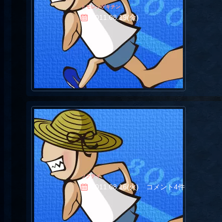
トモレンゲキチン
2011.08.19(金)
ソクテイ
2011.08.16(火)
コメント4件