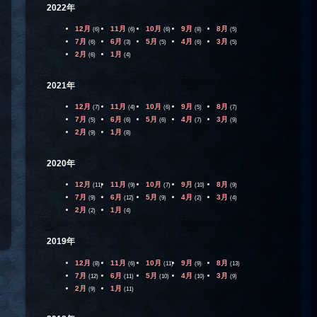
2022年
12月
11月
10月
9月
8月
(6)
(6)
(6)
(8)
(5)
7月
6月
5月
4月
3月
(6)
(3)
(5)
(6)
(5)
2月
1月
(6)
(4)
2021年
12月
11月
10月
9月
8月
(7)
(4)
(6)
(5)
(7)
7月
6月
5月
4月
3月
(5)
(6)
(6)
(7)
(9)
2月
1月
(9)
(8)
2020年
12月
11月
10月
9月
8月
(11)
(9)
(7)
(10)
(9)
7月
6月
5月
4月
3月
(9)
(12)
(9)
(2)
(4)
2月
1月
(2)
(4)
2019年
12月
11月
10月
9月
8月
(8)
(6)
(11)
(9)
(13)
7月
6月
5月
4月
3月
(12)
(11)
(10)
(10)
(9)
2月
1月
(9)
(11)