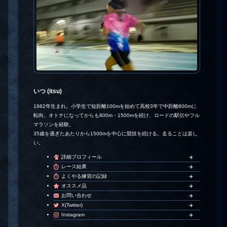
いつ (itsu)
1982年生まれ。小学生で短距離100mを始めて高校3年で中距離800mに
転向。オトナになってからも800m・1500mを続け、ロードの駅伝やフル
マラソンを経験。
35歳を過ぎたあたりから1500mを中心に競技を続ける。走ることは楽し
い。
詳細プロフィール
レース結果
よくやる練習の記録
オススメ品
お問い合わせ
X(Twitter)
Instagram