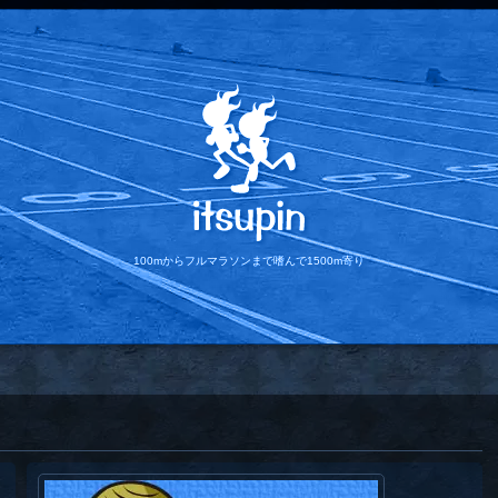
100mからフルマラソンまで
嗜んで1500m寄り