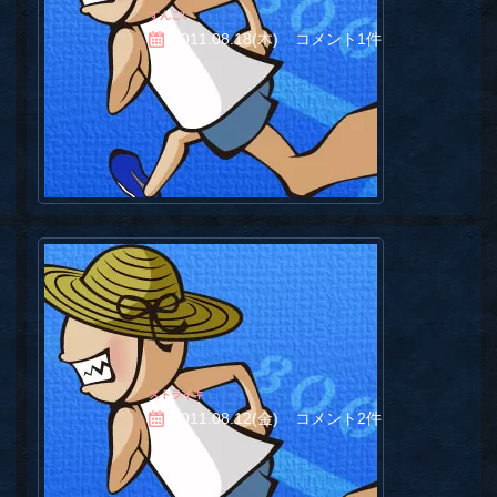
すんごい
2011.08.18(木)
コメント1件
ストライキ
2011.08.12(金)
コメント2件