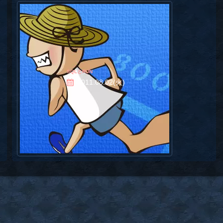
SQLとRUN
2011.08.02(火)