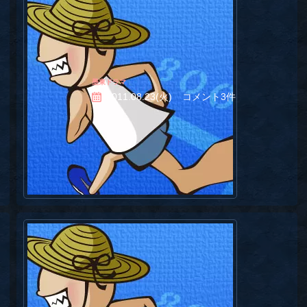
墨東ドラマ
2011.08.23(火)
コメント3件