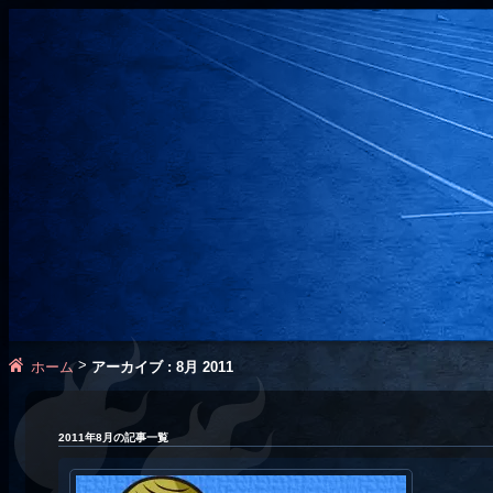
>
ホーム
アーカイブ : 8月 2011
2011年8月の記事一覧