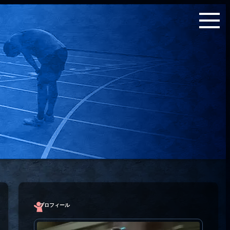
プロフィール