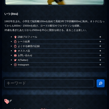
いつ (itsu)
1982年生まれ。小学生で短距離100mを始めて高校3年で中距離800mに転向。オトナになっ
てからも800m・1500mを続け、ロードの駅伝やフルマラソンを経験。
35歳を過ぎたあたりから1500mを中心に競技を続ける。走ることは楽しい。
詳細プロフィール
レース結果
よくやる練習の記録
オススメ品
お問い合わせ
X(Twitter)
Instagram
タグ