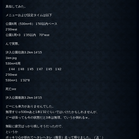
真似してみた。
メニューおよび設定タイムは以下
公園6周（530m×6） 1’50以内ペース
2’00rest
公園1周×3 1’35以内 70″rest
んで実際。
汐入公園往路3.2km 14’15
1km jog
530m×6周
1’44 1’48 1’45 1’47 1’45 1’42
2’00rest
530m×1 1’32″8
死亡orz
汐入公園復路3.2km 16’15
どーにも体力がありませんでした。
無理すりゃ530mあと1本1’32ぐらいではいけたかもしれませんが、
どー頑張っても今の状態だと3本は無理。ていうか倒れるｗ。
無駄に疲労ばっかり残しそうだったので、
というか
ポッキリ心が折れてヘタレヘタレ（擬音）走って帰りました。（´Д｀）