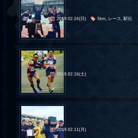
逃亡劇
2019.02.24(日)
5km, レース, 駅伝
目処
2019.02.16(土)
おかげ
2019.02.11(月)