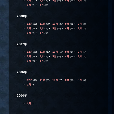
7月
6月
5月
4月
3月
(17)
(16)
(19)
(17)
(16)
2月
1月
(21)
(25)
2008年
12月
11月
10月
9月
8月
(22)
(24)
(25)
(21)
(23)
7月
6月
5月
4月
3月
(23)
(24)
(27)
(27)
(18)
2月
1月
(21)
(18)
2007年
12月
11月
10月
9月
8月
(15)
(16)
(16)
(17)
(17)
7月
6月
5月
4月
3月
(20)
(24)
(25)
(21)
(21)
2月
1月
(20)
(19)
2006年
12月
11月
10月
9月
8月
(27)
(26)
(27)
(30)
(46)
7月
(9)
2004年
1月
(1)