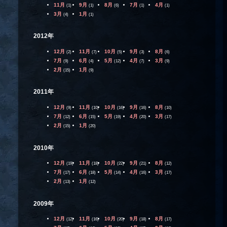
11月
9月
8月
7月
4月
(1)
(1)
(6)
(1)
(1)
3月
1月
(4)
(1)
2012年
12月
11月
10月
9月
8月
(2)
(7)
(5)
(3)
(6)
7月
6月
5月
4月
3月
(9)
(4)
(12)
(7)
(9)
2月
1月
(15)
(9)
2011年
12月
11月
10月
9月
8月
(9)
(10)
(16)
(16)
(10)
7月
6月
5月
4月
3月
(12)
(15)
(19)
(20)
(17)
2月
1月
(15)
(20)
2010年
12月
11月
10月
9月
8月
(19)
(18)
(22)
(21)
(12)
7月
6月
5月
4月
3月
(17)
(18)
(14)
(16)
(17)
2月
1月
(13)
(12)
2009年
12月
11月
10月
9月
8月
(12)
(16)
(20)
(18)
(17)