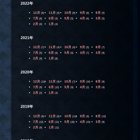
2022年
12月
11月
10月
9月
8月
(6)
(6)
(6)
(8)
(5)
7月
6月
5月
4月
3月
(6)
(3)
(5)
(6)
(5)
2月
1月
(6)
(4)
2021年
12月
11月
10月
9月
8月
(7)
(4)
(6)
(5)
(7)
7月
6月
5月
4月
3月
(5)
(6)
(6)
(7)
(9)
2月
1月
(9)
(8)
2020年
12月
11月
10月
9月
8月
(11)
(9)
(7)
(10)
(9)
7月
6月
5月
4月
3月
(9)
(12)
(9)
(2)
(4)
2月
1月
(2)
(4)
2019年
12月
11月
10月
9月
8月
(8)
(6)
(11)
(9)
(13)
7月
6月
5月
4月
3月
(12)
(11)
(10)
(10)
(9)
2月
1月
(9)
(11)