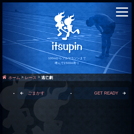
100mからフルマラソンまで
嗜んで1500m寄り
>
>
ホーム
レース
逃亡劇
ごまかす
GET READY