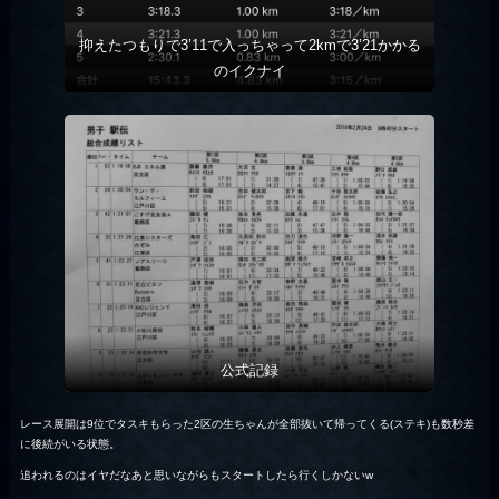
抑えたつもりで3’11で入っちゃって2kmで3’21かかる
のイクナイ
公式記録
レース展開は9位でタスキもらった2区の生ちゃんが全部抜いて帰ってくる(ステキ)も数秒差
に後続がいる状態。
追われるのはイヤだなあと思いながらもスタートしたら行くしかないw