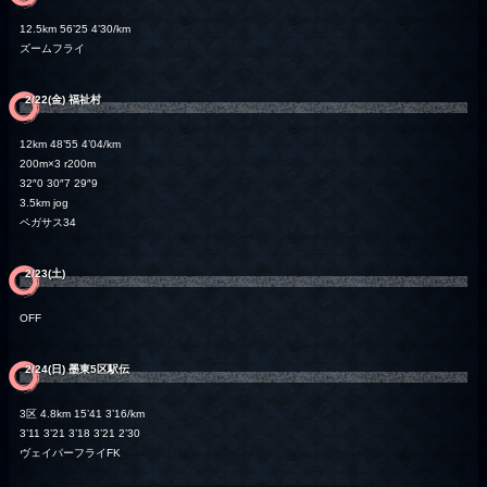
12.5km 56’25 4’30/km
ズームフライ
2/22(金) 福祉村
12km 48’55 4’04/km
200m×3 r200m
32″0 30″7 29″9
3.5km jog
ペガサス34
2/23(土)
OFF
2/24(日) 墨東5区駅伝
3区 4.8km 15’41 3’16/km
3’11 3’21 3’18 3’21 2’30
ヴェイパーフライFK