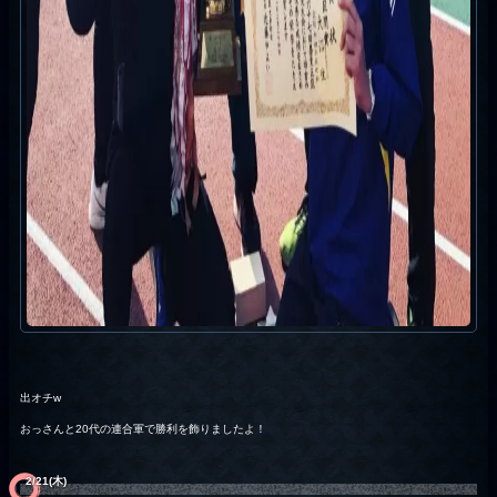
出オチw
おっさんと20代の連合軍で勝利を飾りましたよ！
2/21(木)