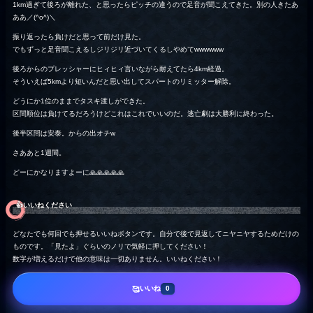
1km過ぎて後ろが離れた、と思ったらピッチの違うので足音が聞こえてきた。別の人きたあ
ああ／(^o^)＼
振り返ったら負けだと思って前だけ見た。
でもずっと足音聞こえるしジリジリ近づいてくるしやめてwwwwww
後ろからのプレッシャーにヒィヒィ言いながら耐えてたら4km経過。
そういえば5kmより短いんだと思い出してスパートのリミッター解除。
どうにか1位のままでタスキ渡しができた。
区間順位は負けてるだろうけどこれはこれでいいのだ。逃亡劇は大勝利に終わった。
後半区間は安泰。からの出オチw
さああと1週間。
どーにかなりますよーに🙏🙏🙏🙏🙏
👍️いいねください
どなたでも何回でも押せるいいねボタンです。自分で後で見返してニヤニヤするためだけの
ものです。「見たよ」ぐらいのノリで気軽に押してください！
数字が増えるだけで他の意味は一切ありません。いいねください！
いいね
🥰
0