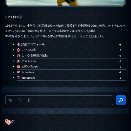
いつ (itsu)
1982年生まれ。小学生で短距離100mを始めて高校3年で中距離800mに転向。オトナになっ
てからも800m・1500mを続け、ロードの駅伝やフルマラソンを経験。
35歳を過ぎたあたりから1500mを中心に競技を続ける。走ることは楽しい。
詳細プロフィール
レース結果
よくやる練習の記録
オススメ品
お問い合わせ
X(Twitter)
Instagram
タグ