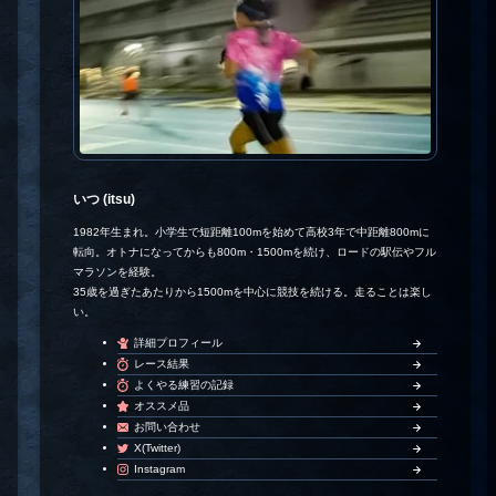
いつ (itsu)
1982年生まれ。小学生で短距離100mを始めて高校3年で中距離800mに
転向。オトナになってからも800m・1500mを続け、ロードの駅伝やフル
マラソンを経験。
35歳を過ぎたあたりから1500mを中心に競技を続ける。走ることは楽し
い。
詳細プロフィール
レース結果
よくやる練習の記録
オススメ品
お問い合わせ
X(Twitter)
Instagram