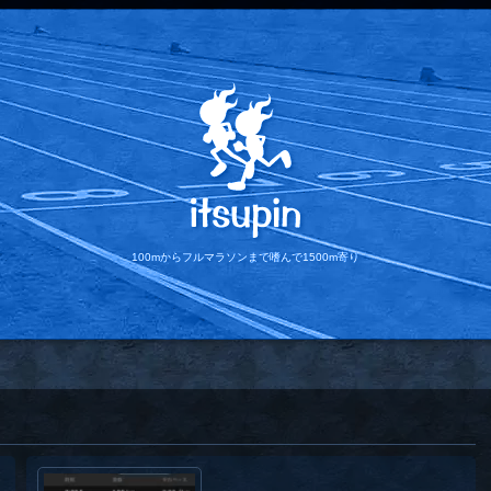
100mからフルマラソンまで
嗜んで1500m寄り