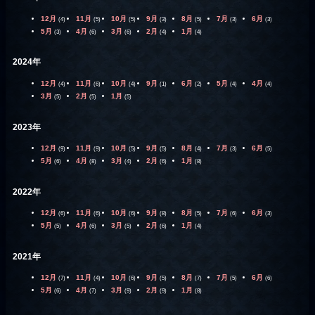
12月
11月
10月
9月
8月
7月
6月
(4)
(5)
(5)
(3)
(5)
(3)
(3)
5月
4月
3月
2月
1月
(3)
(6)
(6)
(4)
(4)
2024年
12月
11月
10月
9月
6月
5月
4月
(4)
(6)
(4)
(1)
(2)
(4)
(4)
3月
2月
1月
(5)
(5)
(5)
2023年
12月
11月
10月
9月
8月
7月
6月
(9)
(9)
(5)
(5)
(4)
(3)
(5)
5月
4月
3月
2月
1月
(6)
(8)
(4)
(6)
(8)
2022年
12月
11月
10月
9月
8月
7月
6月
(6)
(6)
(6)
(8)
(5)
(6)
(3)
5月
4月
3月
2月
1月
(5)
(6)
(5)
(6)
(4)
2021年
12月
11月
10月
9月
8月
7月
6月
(7)
(4)
(6)
(5)
(7)
(5)
(6)
5月
4月
3月
2月
1月
(6)
(7)
(9)
(9)
(8)