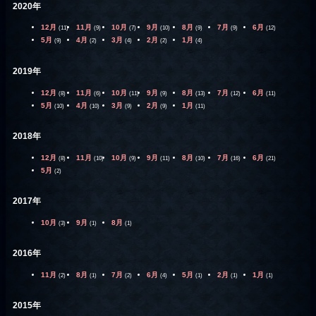
2020年
12月
11月
10月
9月
8月
7月
6月
(11)
(9)
(7)
(10)
(9)
(9)
(12)
5月
4月
3月
2月
1月
(9)
(2)
(4)
(2)
(4)
2019年
12月
11月
10月
9月
8月
7月
6月
(8)
(6)
(11)
(9)
(13)
(12)
(11)
5月
4月
3月
2月
1月
(10)
(10)
(9)
(9)
(11)
2018年
12月
11月
10月
9月
8月
7月
6月
(8)
(10)
(9)
(11)
(10)
(16)
(21)
5月
(2)
2017年
10月
9月
8月
(3)
(1)
(1)
2016年
11月
8月
7月
6月
5月
2月
1月
(2)
(1)
(2)
(4)
(1)
(1)
(1)
2015年