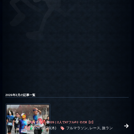
2026年2月の記事一覧
北九州マラソン2026 | 2人で47フルPJ その8【2】
2026.02.26(木)
フルマラソン, レース, 旅ラン