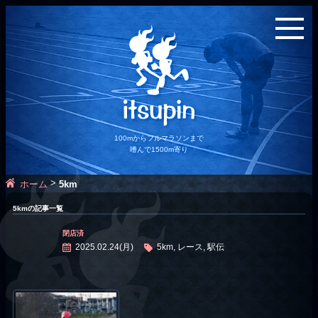
100mからフルマラソンまで
嗜んで1500m寄り
>
ホーム
5km
5kmの記事一覧
閉店済
2025.02.24(月)
5km, レース, 駅伝