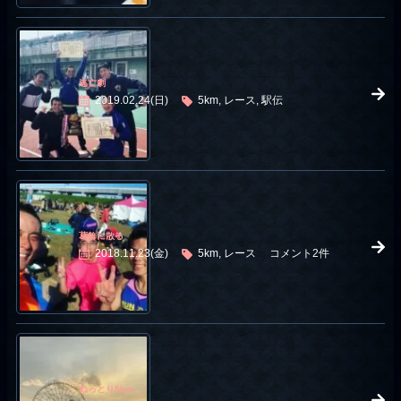
逃亡劇
2019.02.24(日)
5km, レース, 駅伝
葛飾に散る
2018.11.23(金)
5km, レース
コメント2件
ねっとり5km