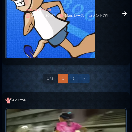
＠すいかろーど’09
2009.06.30(火)
5km, レース
コメント7件
1 / 2
1
2
»
プロフィール