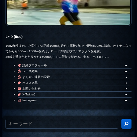
いつ (itsu)
1982年生まれ。小学生で短距離100mを始めて高校3年で中距離800mに転向。オトナになっ
てからも800m・1500mを続け、ロードの駅伝やフルマラソンを経験。
35歳を過ぎたあたりから1500mを中心に競技を続ける。走ることは楽しい。
詳細プロフィール
レース結果
よくやる練習の記録
オススメ品
お問い合わせ
X(Twitter)
Instagram