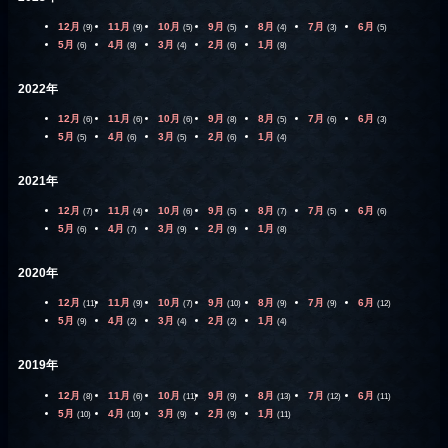
12月
11月
10月
9月
8月
7月
6月
(9)
(9)
(5)
(5)
(4)
(3)
(5)
5月
4月
3月
2月
1月
(6)
(8)
(4)
(6)
(8)
2022年
12月
11月
10月
9月
8月
7月
6月
(6)
(6)
(6)
(8)
(5)
(6)
(3)
5月
4月
3月
2月
1月
(5)
(6)
(5)
(6)
(4)
2021年
12月
11月
10月
9月
8月
7月
6月
(7)
(4)
(6)
(5)
(7)
(5)
(6)
5月
4月
3月
2月
1月
(6)
(7)
(9)
(9)
(8)
2020年
12月
11月
10月
9月
8月
7月
6月
(11)
(9)
(7)
(10)
(9)
(9)
(12)
5月
4月
3月
2月
1月
(9)
(2)
(4)
(2)
(4)
2019年
12月
11月
10月
9月
8月
7月
6月
(8)
(6)
(11)
(9)
(13)
(12)
(11)
5月
4月
3月
2月
1月
(10)
(10)
(9)
(9)
(11)