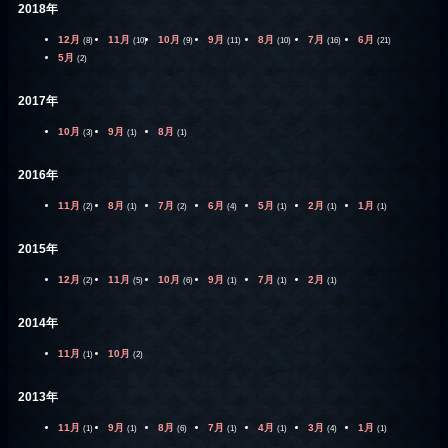
2018年
12月
11月
10月
9月
8月
7月
6月
(8)
(10)
(9)
(11)
(10)
(16)
(21)
5月
(2)
2017年
10月
9月
8月
(3)
(1)
(1)
2016年
11月
8月
7月
6月
5月
2月
1月
(2)
(1)
(2)
(4)
(1)
(1)
(1)
2015年
12月
11月
10月
9月
7月
2月
(2)
(5)
(6)
(1)
(1)
(1)
2014年
11月
10月
(1)
(2)
2013年
11月
9月
8月
7月
4月
3月
1月
(1)
(1)
(6)
(1)
(1)
(4)
(1)