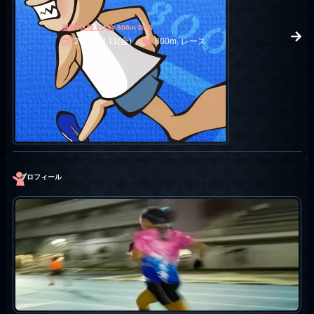
墨東5区陸上大会 800m DNS
2017.08.11(金)
800m, レース
プロフィール