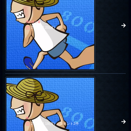
僕の歩く道
2006.12.20(水)
髭
2006.12.18(月)
コメント2件