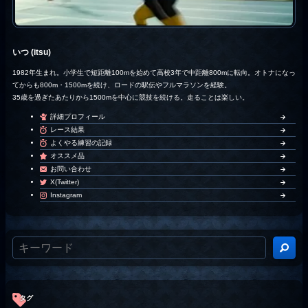
いつ (itsu)
1982年生まれ。小学生で短距離100mを始めて高校3年で中距離800mに転向。オトナになっ
てからも800m・1500mを続け、ロードの駅伝やフルマラソンを経験。
35歳を過ぎたあたりから1500mを中心に競技を続ける。走ることは楽しい。
詳細プロフィール
レース結果
よくやる練習の記録
オススメ品
お問い合わせ
X(Twitter)
Instagram
タグ