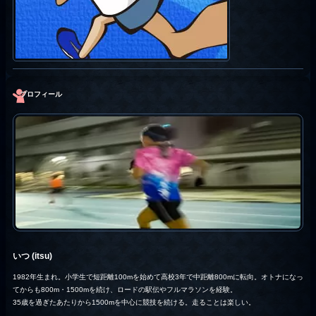
プロフィール
いつ (itsu)
1982年生まれ。小学生で短距離100mを始めて高校3年で中距離800mに転向。オトナになっ
てからも800m・1500mを続け、ロードの駅伝やフルマラソンを経験。
35歳を過ぎたあたりから1500mを中心に競技を続ける。走ることは楽しい。