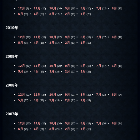
12月
11月
10月
9月
8月
7月
6月
(9)
(10)
(16)
(16)
(10)
(12)
(15)
5月
4月
3月
2月
1月
(19)
(20)
(17)
(15)
(20)
2010年
12月
11月
10月
9月
8月
7月
6月
(19)
(18)
(22)
(21)
(12)
(17)
(18)
5月
4月
3月
2月
1月
(14)
(16)
(17)
(13)
(12)
2009年
12月
11月
10月
9月
8月
7月
6月
(12)
(16)
(20)
(18)
(17)
(17)
(16)
5月
4月
3月
2月
1月
(19)
(17)
(16)
(21)
(25)
2008年
12月
11月
10月
9月
8月
7月
6月
(22)
(24)
(25)
(21)
(23)
(23)
(24)
5月
4月
3月
2月
1月
(27)
(27)
(18)
(21)
(18)
2007年
12月
11月
10月
9月
8月
7月
6月
(15)
(16)
(16)
(17)
(17)
(20)
(24)
5月
4月
3月
2月
1月
(25)
(21)
(21)
(20)
(19)