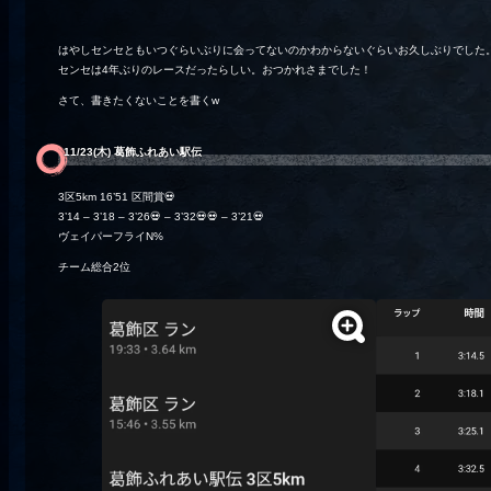
はやしセンセともいつぐらいぶりに会ってないのかわからないぐらいお久しぶりでした
センセは4年ぶりのレースだったらしい。おつかれさまでした！
さて、書きたくないことを書くw
11/23(木) 葛飾ふれあい駅伝
3区5km 16’51 区間賞💀
3’14 – 3’18 – 3’26💀 – 3’32💀💀 – 3’21💀
ヴェイパーフライN%
チーム総合2位