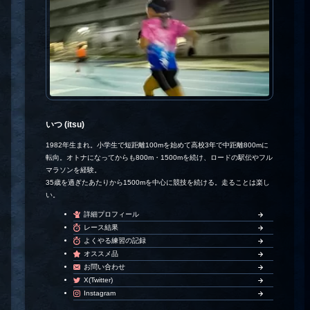
いつ (itsu)
1982年生まれ。小学生で短距離100mを始めて高校3年で中距離800mに
転向。オトナになってからも800m・1500mを続け、ロードの駅伝やフル
マラソンを経験。
35歳を過ぎたあたりから1500mを中心に競技を続ける。走ることは楽し
い。
詳細プロフィール
レース結果
よくやる練習の記録
オススメ品
お問い合わせ
X(Twitter)
Instagram