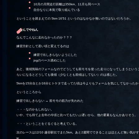
10月の月間走行距離は350km、11月も同ペース
自分なりに本気で取り組んでいる
ということを踏まえての 5km 16’51 というのはなかなか無いのではないだろうか。
なんでやねん
なんでこんなに走れなかったのか？？？
練習方針として若い頃と変えてるのは
練習で出しきらないようにした
jogのペース遅めにした
あと、後傾気味のフォームなのでどうしても前モモを使った走りになってしまうというこ
らいになるとどうしても後傾（少なくとも前傾はしてない）のは感じた。
5kmを15分台とか16分ヒトケタで走ってた頃は今よりもフォームを気にしてなかっ
というところから
練習で出しきらない → 前モモの筋力が失われた
・・・なのかもしれない。
いや、でも待てよ去年の今頃と比べてもだいぶ遅いから、他の要素もなんかありそう。
・・・ということをぐるぐると考えている。
次のレースは12/10 越谷駅伝でまた5km。あと2週間でできることはほとんど無い
w