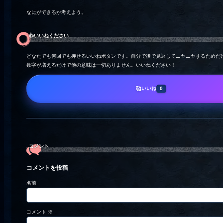
なにができるか考えよう。
👍️いいねください
どなたでも何回でも押せるいいねボタンです。自分で後で見返してニヤニヤするためだ
数字が増えるだけで他の意味は一切ありません。いいねください！
いいね
🥰
0
コメント
コメントを投稿
名前
コメント
※