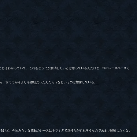
とはわかっていて、これをどうにか解消したいとは思っているんだけど、5kmレースペースぐ
たから、前モモが今よりも強靭だったんだろうなというのは想像している。
気がするけど、今回みたいな感触のレースはキツすぎて気持ちが折れそうなのであまり経験したくない