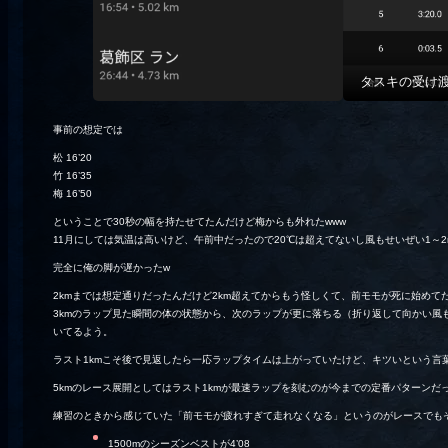
タスキの受け
事前の想定では
松 16’20
竹 16’35
梅 16’50
ということで30秒の幅を持たせてたんだけど梅からも外れたwww
11月にしては気温は高いけど、午前中だったので20℃は超えてないし風もせいぜい1～
完全に俺の脚が遅かったw
2kmまでは想定通りだったんだけど2km超えてからもう怪しくて、前モモが死に始めて
3kmのラップ見た瞬間の体の状態から、次のラップが更に落ちる（折り返して向かい風
いてるよう。
ラスト1kmこそ後で見返したら一応ラップタイムは上がっていたけど、キツいという言葉に
5kmのレース展開としてはラスト1kmが最速ラップを刻むのが今までの定番パターン
練習のときから感じていた「前モモが疲れすぎて走れなくなる」というのがレースでも
1500mのシーズンベストが4’08