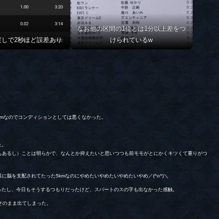
なお他の区間の1位とは1分以上差をつ
渡しで2秒ほど誤差あり
けられているw
2mなのでコンディションとしては悪くなかった。
た。
もあるし）ことは明らかで、なんとか抑えたいと思いつつも前モモがとにかくキツくて重りがつ
脳を支配されてたった5kmなのにやめたいやめたいやめたいやめ／(^o^)＼
だったし、今日もそうするつもりだったけど、スパートのスの字も出なかった感触。
そのまま出てしまった。