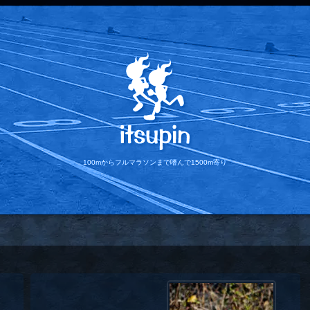
100mからフルマラソンまで
嗜んで1500m寄り