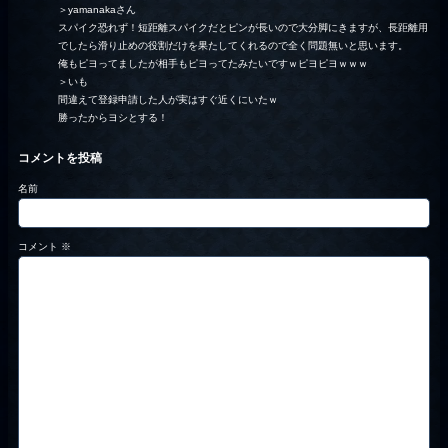
＞yamanakaさん
スパイク恐れず！短距離スパイクだとピンが長いので大分脚にきますが、長距離用
でしたら滑り止めの役割だけを果たしてくれるので全く問題無いと思います。
俺もピヨってましたが相手もピヨってたみたいですｗピヨピヨｗｗｗ
＞いも
間違えて登録申請した人が実はすぐ近くにいたｗ
勝ったからヨシとする！
コメントを投稿
名前
コメント
※