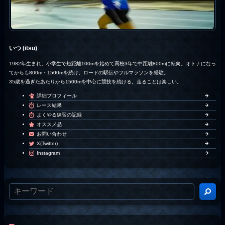
いつ (itsu)
1982年生まれ。小学生で短距離100mを始めて高校3年で中距離800mに転向。オトナになっ
てからも800m・1500mを続け、ロードの駅伝やフルマラソンを経験。
35歳を過ぎたあたりから1500mを中心に競技を続ける。走ることは楽しい。
詳細プロフィール
レース結果
よくやる練習の記録
オススメ品
お問い合わせ
X(Twitter)
Instagram