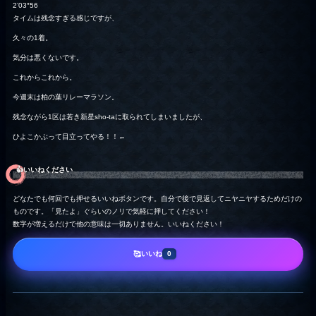
2’03″56
タイムは残念すぎる感じですが、
久々の1着。
気分は悪くないです。
これからこれから。
今週末は柏の葉リレーマラソン。
残念ながら1区は若き新星sho-taに取られてしまいましたが、
ひよこかぶって目立ってやる！！←
👍️いいねください
どなたでも何回でも押せるいいねボタンです。自分で後で見返してニヤニヤするためだけの
ものです。「見たよ」ぐらいのノリで気軽に押してください！
数字が増えるだけで他の意味は一切ありません。いいねください！
いいね
🥰
0