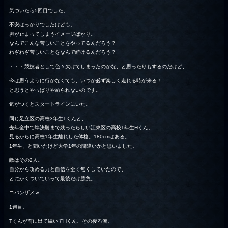
気づいたら5回目でした。
不安ばっかりでしたけども。
脚が止まってしまうイメージばかり。
なんでこんな苦しいことをやってるんだろう？
わざわざ苦しいことをなんで続けるんだろう？
・・・競技者として色々欠けてしまったのかな、と思ったりもするのだけど、
今は思うように行かなくても、いつか必ず楽しく走れる時が来る！
と思うとやっぱりやめられないのです。
気がつくとスタートラインにいた。
同じ足立区の高校3年生Tくんと、
去年全中で準決勝まで残ったらしい江東区の高校1年生Hくん。
見るからに高校1年生離れした体格。180cmはある。
1年生、と聞いたけど大学1年の間違いかと思いました。
敵はその2人。
自分から攻める力と自信を全く無くしていたので、
とにかくついていって最後だけ勝負。
コバンザメｗ
1週目。
Tくんが前に出て続いてHくん、その後ろ俺。