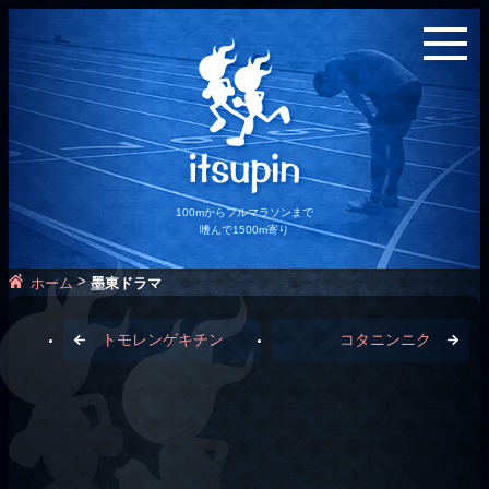
100mからフルマラソンまで
嗜んで1500m寄り
>
ホーム
墨東ドラマ
トモレンゲキチン
コタニンニク