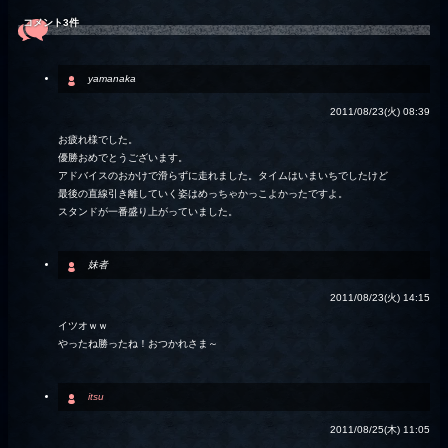
コメント3件
yamanaka
2011/08/23(火) 08:39
お疲れ様でした。
優勝おめでとうございます。
アドバイスのおかけで滑らずに走れました。タイムはいまいちでしたけど
最後の直線引き離していく姿はめっちゃかっこよかったですよ。
スタンドが一番盛り上がっていました。
妹者
2011/08/23(火) 14:15
イツオｗｗ
やったね勝ったね！おつかれさま～
itsu
2011/08/25(木) 11:05