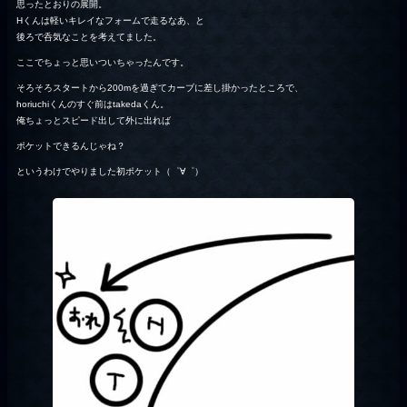
思ったとおりの展開。
Hくんは軽いキレイなフォームで走るなあ、と
後ろで呑気なことを考えてました。
ここでちょっと思いついちゃったんです。
そろそろスタートから200mを過ぎてカーブに差し掛かったところで、
horiuchiくんのすぐ前はtakedaくん。
俺ちょっとスピード出して外に出れば
ポケットできるんじゃね？
というわけでやりました初ポケット（゜∀゜）