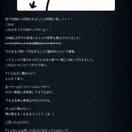
肘で内側から応戦されましたが時既に遅しッッ！！
これが、
これがオトナの800ってやつよ！！
10歳以上年下の若者にオトナの世界を教えてやりました。
いつもポケットされる側だからキモチイイ
そのままの勢いで2位浮上して1週目60ぐらいで通過。
ってところで後ろからHくんがまた軽ーい感じで抜いて行きました。
これはイカンというわけで追う。
Tくんは少し離れたか？
とにかく追う。
あーやっぱりフォームキレイやー。
すげー最後に余裕残してそうな走り。
でもまあ俺も最後はやるだけやる。
やっぱり動かない！
脚が固まる！止まるうううう（´Д｀）
と思ったんだけど、
TくんHくんは思った以上に止まってたみたいで。