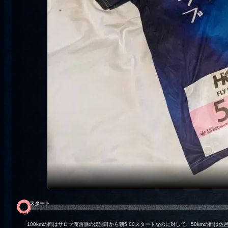
スタート
100kmの部はサロマ湖西側の湧別町から朝5:00スタートなのに対して、50kmの部は佐呂