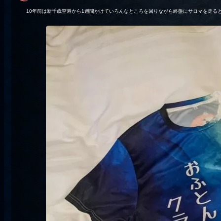
10年前は新千歳空港から1週間かけていろんなところを回りながら終盤にサロマを走る