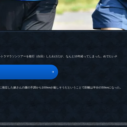
mウルトラマラソンツアーを敢行（白目）したわけだが、なんと10年経ってしまった。めでたい🎉
発症した嫁さんの腰の不調から100kmが厳しそうだということで距離は半分の50kmになった。