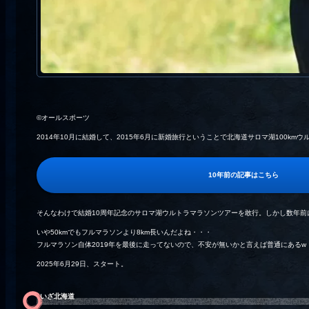
©オールスポーツ
2014年10月に結婚して、2015年6月に新婚旅行ということで北海道サロマ湖100k
10年前の記事はこちら
そんなわけで結婚10周年記念のサロマ湖ウルトラマラソンツアーを敢行。しかし数年前に
いや50kmでもフルマラソンより8km長いんだよね・・・
フルマラソン自体2019年を最後に走ってないので、不安が無いかと言えば普通にあるw
2025年6月29日、スタート。
いざ北海道