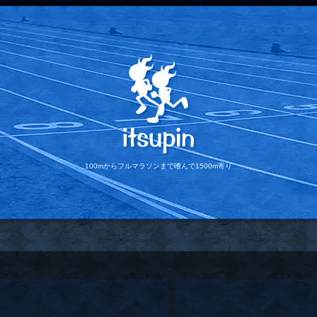
100mからフルマラソンまで
嗜んで1500m寄り