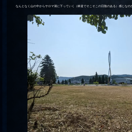
なんとなく山の中からサロマ湖に下っていく（林道でそこそこの日陰のある）感じなの