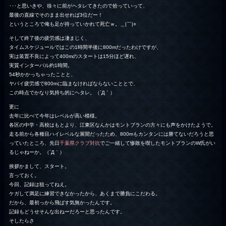
･･･と思いきや、徐々に前がヘタレてきたので拾っていって、
最後の直線でそのまま出せれば3位だー！
というところで俺も足が持っていかれて死亡ｗ。＿|￣|○
そして終了後の疲労感は凄まじく、
タイムスケジュールではこの1時間半後に800mだったわけですが、
実は装置不良によって400mのスタートは15分ほど遅れ、
実質インターバル約1時間。
54秒かかっちゃったことと、
ヤバイ疲労感で800mに臨まなければならないこととで、
この時点でかなり気持ち的にヘタレ。（´Д｀）
更に
去年に比べて今年はレベルが高い模様。
各区の中学・高校はもとより、江東区なんかはモントブランの方々にも声をかけたようで。
走る前から各種目ハイレベルな展開だったため、800mもカンタンには勝てないだろうと思
っていたところ、先日
千葉県クラブ対抗
でご一緒して惨敗を喫したモントブランのW氏がい
るじゃねーか。（´Д｀）
挨拶かまして、スタート。
言っておく。
今回、記録は狙ってねえ。
ケガして満足に練習できなかったから、あくまで勝負にこだわる。
だから、最初っから飛ばす気無かったんです。
記録もどうせそんな出ねーだろーと思ったんです。
そしたらさ