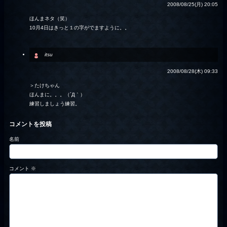
2008/08/25(月) 20:05
ほんまネタ（笑）
10月4日はきっと１の字がでますように。。
itsu
2008/08/28(木) 09:33
＞たけちゃん
ほんまに。。。（´Д｀）
練習しましょう練習。
コメントを投稿
名前
コメント
※