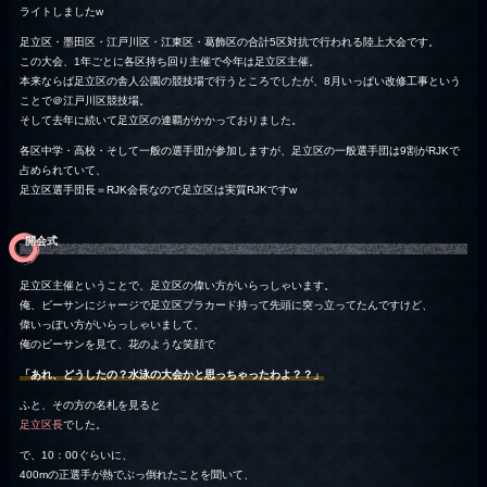
ライトしましたw
足立区・墨田区・江戸川区・江東区・葛飾区の合計5区対抗で行われる陸上大会です。
この大会、1年ごとに各区持ち回り主催で今年は足立区主催。
本来ならば足立区の舎人公園の競技場で行うところでしたが、8月いっぱい改修工事という
ことで＠江戸川区競技場。
そして去年に続いて足立区の連覇がかかっておりました。
各区中学・高校・そして一般の選手団が参加しますが、足立区の一般選手団は9割がRJKで
占められていて、
足立区選手団長＝RJK会長なので足立区は実質RJKですw
開会式
足立区主催ということで、足立区の偉い方がいらっしゃいます。
俺、ビーサンにジャージで足立区プラカード持って先頭に突っ立ってたんですけど、
偉いっぽい方がいらっしゃいまして、
俺のビーサンを見て、花のような笑顔で
「あれ、どうしたの？水泳の大会かと思っちゃったわよ？？」
ふと、その方の名札を見ると
足立区長
でした。
で、10：00ぐらいに、
400mの正選手が熱でぶっ倒れたことを聞いて、