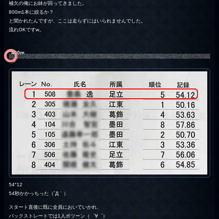
補欠の俺にお鉢が回ってきました。
800m1本に絞るか？
と聞かれたんですが、ここは走らずにはいられませんでした。
流れOKですw。
400m
54″12
54秒かかっちった（´Д｀）
スタート直後に既に全員においていかれ、
バックストレートでは1人ポツーン（゜∀゜）