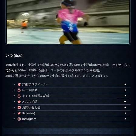
いつ (itsu)
1982年生まれ。小学生で短距離100mを始めて高校3年で中距離800mに転向。オトナになっ
てからも800m・1500mを続け、ロードの駅伝やフルマラソンを経験。
35歳を過ぎたあたりから1500mを中心に競技を続ける。走ることは楽しい。
詳細プロフィール
レース結果
よくやる練習の記録
オススメ品
お問い合わせ
X(Twitter)
Instagram