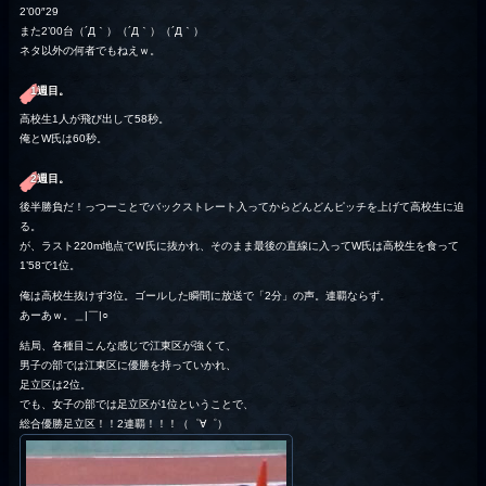
2’00″29
また2’00台（´Д｀）（´Д｀）（´Д｀）
ネタ以外の何者でもねえｗ。
1週目。
高校生1人が飛び出して58秒。
俺とW氏は60秒。
2週目。
後半勝負だ！っつーことでバックストレート入ってからどんどんピッチを上げて高校生に迫
る。
が、ラスト220m地点でＷ氏に抜かれ、そのまま最後の直線に入ってW氏は高校生を食って
1’58で1位。
俺は高校生抜けず3位。ゴールした瞬間に放送で「2分」の声。連覇ならず。
あーあｗ。＿|￣|○
結局、各種目こんな感じで江東区が強くて、
男子の部では江東区に優勝を持っていかれ、
足立区は2位。
でも、女子の部では足立区が1位ということで、
総合優勝足立区！！2連覇！！！（゜∀゜）