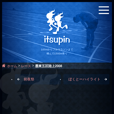
100mからフルマラソンまで
嗜んで1500m寄り
>
>
ホーム
レース
墨東五区陸上2008
前夜祭
ぼくとーハイライト