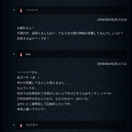
ハッシー
2008/08/25(月) 13:24
お疲れさん！
不調の中、頑張りましたねー。でも２分の壁の神様が邪魔してるんでしょうか？
区長ネタはグー！です！
itsu
2008/08/25(月) 17:11
＞ハッシーさん
あざーす（´Д｀）
何かが邪魔してるとしか思えません。。。
なんていうか…
自分では全然走れてる気がしないんですけどタイムはそこそこっつーか、
2’00台前半が出ちゃうから、なんだかなー、みたいな。
はやいとこ故障治して記録出したいです。
本気と書いてマジで！
たけろー