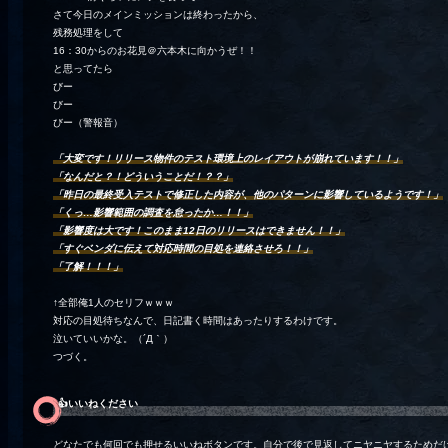
さて今日のメインミッションは終わったから、
残務処理をして
16：30からのお花見＠六本木に向かうぜ！！
と思ってたら
びー
びー
びー（警報音）
「大変です！リリース物件のテスト環境上のレイアウトが崩れています！！」
「なんだと？！どういうことだ！？？」
「昨日の最終受入テストで修正した内容が、他のパターンに影響しているようです！」
「くっ…影響範囲の調査を怠ったか…！！」
「影響度は大です！このまま12日のリリースはできません！！」
「すぐベンダに伝えて対応時間の目処を連絡させろ！！」
「了解！！！」
↑全部俺1人のセリフｗｗｗ
対応の目処待ちなんで、日記書く時間はあったりするわけです。
泣いていいかな。（´Д｀）
つづく。
👍️いいねください
どなたでも何回でも押せるいいねボタンです。自分で後で見返してニヤニヤするためだ