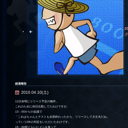
2
経過報告
2010.04.10(土)
12日未明にリリース予定の物件。
これのために休日出勤してたわけですが、
13：00からの会議で
「これはちゃんとテストも全部終わったから、リリースして大丈夫だね」
っていうOKの判定をいただいたわけです。
15：00前ぐらいにメシを食って