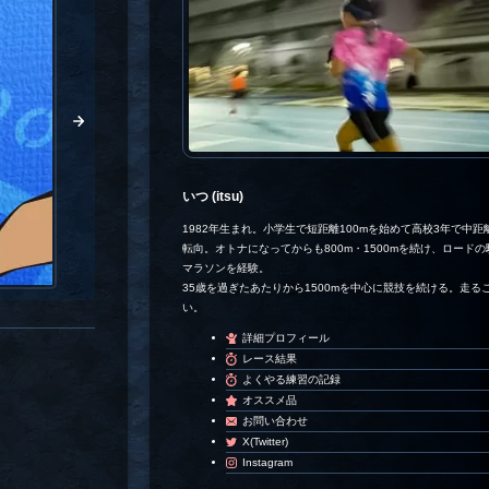
いつ (itsu)
1982年生まれ。小学生で短距離100mを始めて高校3年で中距離
転向。オトナになってからも800m・1500mを続け、ロード
マラソンを経験。
35歳を過ぎたあたりから1500mを中心に競技を続ける。走る
い。
詳細プロフィール
レース結果
よくやる練習の記録
オススメ品
お問い合わせ
X(Twitter)
Instagram