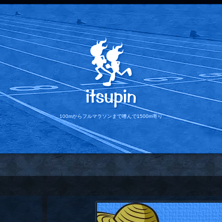
100mからフルマラソンまで
嗜んで1500m寄り