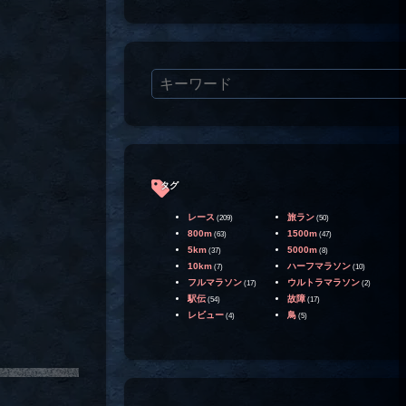
タグ
レース
旅ラン
(209)
(50)
800m
1500m
(63)
(47)
5km
5000m
(37)
(8)
10km
ハーフマラソン
(7)
(10)
フルマラソン
ウルトラマラソン
(17)
(2)
駅伝
故障
(54)
(17)
レビュー
鳥
(4)
(5)