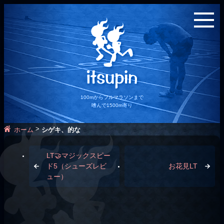
100mからフルマラソンまで
嗜んで1500m寄り
>
ホーム
シゲキ、的な
LT🤝マジックスピー
ド5（シューズレビ
お花見LT
ュー）