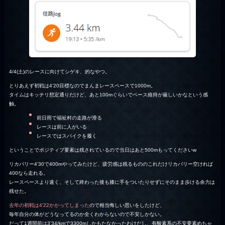
4/4(土)のレースに向けてシゲキ、的なやつ。
とりあえず初戦は4’20目標なのでまんまレースペースで1000m。
タイムはキッチリ想定通りだけど、あと100mぐらいでペース維持が厳しいかなという感
触。
前日雨で福祉村の走路が滑る
レースは前に人がいる
レースではスパイクを履く
ということでポジティブ要素は残されているので当日はあと500mもってくださいw
リカバリー4’30で400mやってみたけど、疲労感は残るもののこれだけリカバリー空ければ
400なら走れる。
レースペースより速く、そして終わった後も膝に手をついたりせずにそのまま歩ける余力は
残せた。
去年の初戦は4’22かかってしまった
ので相当悔しい思いをしたけど、
毎年自分の体がどうなってるのか全くわからないので不安しかない。
だって1週間前は3’34/kmで3300mしかもたなかったわけだし、有酸素系の不安要素めちゃ