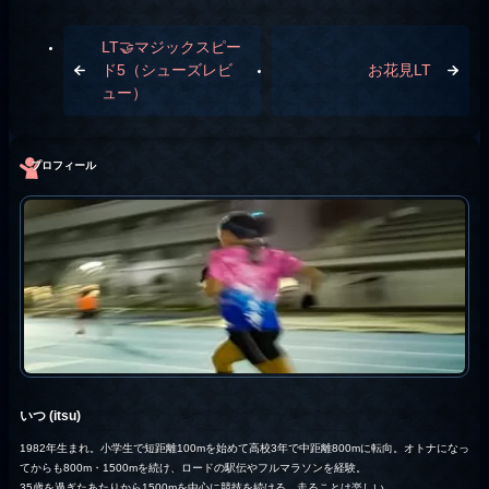
LT🤝マジックスピー
ド5（シューズレビ
お花見LT
ュー）
プロフィール
いつ (itsu)
1982年生まれ。小学生で短距離100mを始めて高校3年で中距離800mに転向。オトナになっ
てからも800m・1500mを続け、ロードの駅伝やフルマラソンを経験。
35歳を過ぎたあたりから1500mを中心に競技を続ける。走ることは楽しい。