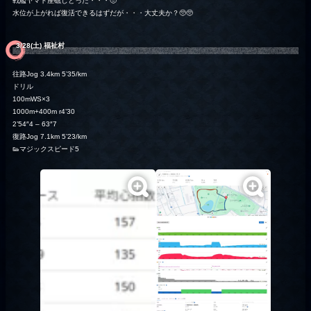
戦艦ヤマト座礁しとった・・・🥺
水位が上がれば復活できるはずだが・・・大丈夫か？🥺🥺
3/28(土) 福祉村
往路Jog 3.4km 5’35/km
ドリル
100mWS×3
1000m+400m r4’30
2’54″4 – 63″7
復路Jog 7.1km 5’23/km
👟マジックスピード5