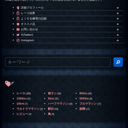
詳細プロフィール
レース結果
よくやる練習の記録
オススメ品
お問い合わせ
X(Twitter)
Instagram
タグ
レース
旅ラン
800m
(209)
(50)
(63)
1500m
5km
5000m
(47)
(37)
(8)
10km
ハーフマラソン
フルマラソン
(7)
(10)
(17)
ウルトラマラソン
駅伝
故障
(2)
(54)
(17)
レビュー
鳥
(4)
(5)