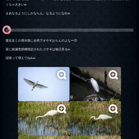
くちゃ大きいw
まあなるようにしかならん。なるようになれw
🦤
最近近くの用水路に全然アオサギおらんのよなー🥺
逆に絶滅危惧種指定されたコサギは毎日見るw
頑張って増えてね♨️♨️