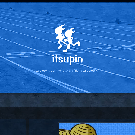
100mからフルマラソンまで
嗜んで1500m寄り