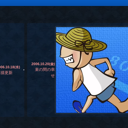
2006.10.20(金)
006.10.18(水)
束の間の幸
落描更新
せ