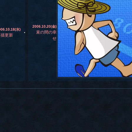
2006.10.20(金)
006.10.18(水)
束の間の幸
落描更新
せ