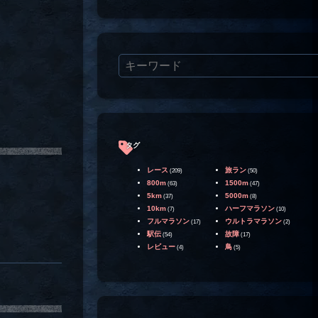
タグ
レース
旅ラン
(209)
(50)
800m
1500m
(63)
(47)
5km
5000m
(37)
(8)
10km
ハーフマラソン
(7)
(10)
フルマラソン
ウルトラマラソン
(17)
(2)
駅伝
故障
(54)
(17)
レビュー
鳥
(4)
(5)