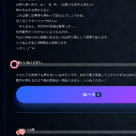
お前ら表へ出ろ。щ（゜Д゜#）
（お怒りな先方も含むｗ）
終わるものも終わらない。
これは家に仕事持ち帰れって話なんでしょうかね。
泣く泣くマネージャーHさんに
「すんません、今日中の完成は無理っす…」
社内案件だったからいいようなものの…
やはり決められた納期に出せないのは作り屋として屈辱であります。
とりあえずあと1時間ほど頑張ります。
くそー＿|￣|○
👍️いいねください
どなたでも何回でも押せるいいねボタンです。自分で後で見返してニヤニヤするためだ
数字が増えるだけで他の意味は一切ありません。いいねください！
いいね
🥰
0
コメント2件