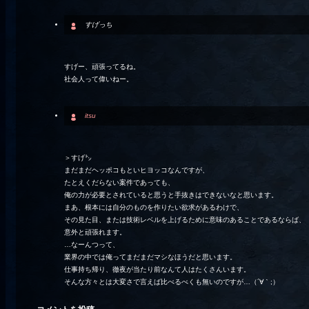
すげっち
すげー、頑張ってるね。
社会人って偉いねー。
itsu
＞すげ㌧
まだまだヘッポコもといヒヨッコなんですが、
たとえくだらない案件であっても、
俺の力が必要とされていると思うと手抜きはできないなと思います。
まあ、根本には自分のものを作りたい欲求があるわけで、
その見た目、または技術レベルを上げるために意味のあることであるならば、
意外と頑張れます。
…なーんつって、
業界の中では俺ってまだまだマシなほうだと思います。
仕事持ち帰り、徹夜が当たり前なんて人はたくさんいます。
そんな方々とは大変さで言えば比べるべくも無いのですが…（´∀｀;）