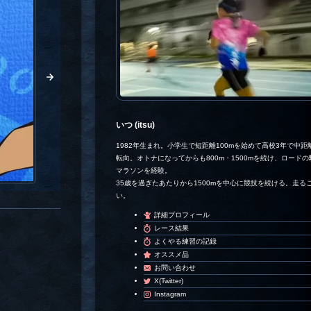
いつ (itsu)
1982年生まれ。小学生で短距離100mを始めて高校3年で中距離
転向。オトナになってからも800m・1500mを続け、ロード
マラソンを経験。
35歳を過ぎたあたりから1500mを中心に競技を続ける。走る
い。
詳細プロフィール
レース結果
よくやる練習の記録
オススメ品
お問い合わせ
X(Twitter)
Instagram