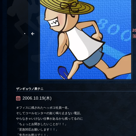
2
ザンギョウノ果テニ
2006.10.19(木)
オフィスに残されたヘッポコ社員一名。
そしてコールセンターの如く鳴り止まない電話。
やらなきゃいけない仕事があるから残ってるのに
「ちょっとお聞きしたいことが！！」
「至急対応お願いします！！」
「先方がお怒りで！！」