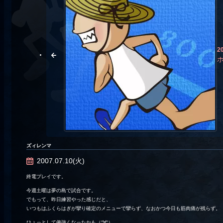
2
ズィレンマ
2007.07.10(火)
終電プレイです。
今週土曜は夢の島で試合です。
でもって、昨日練習やった感じだと、
いつもはふくらはぎが攣り確定のメニューで攣らず、なおかつ今日も筋肉痛が残らず。
ひょっとして俺強くなったかも（°∀°）