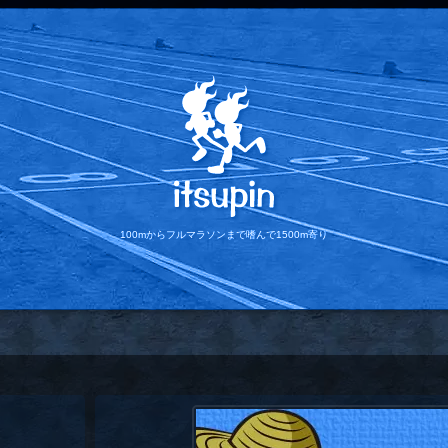
100mからフルマラソンまで
嗜んで1500m寄り