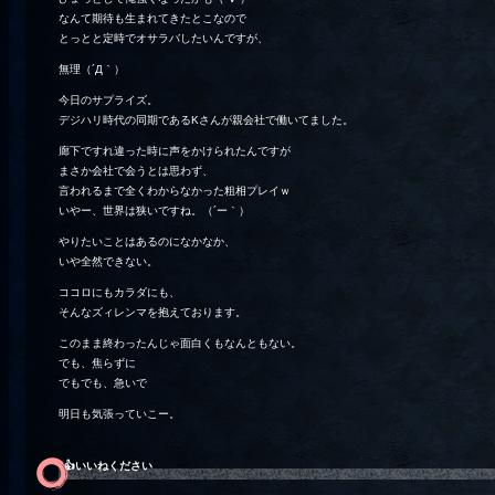
なんて期待も生まれてきたとこなので
とっとと定時でオサラバしたいんですが、
無理（´Д｀）
今日のサプライズ。
デジハリ時代の同期であるKさんが親会社で働いてました。
廊下ですれ違った時に声をかけられたんですが
まさか会社で会うとは思わず、
言われるまで全くわからなかった粗相プレイｗ
いやー、世界は狭いですね。（´ー｀）
やりたいことはあるのになかなか、
いや全然できない。
ココロにもカラダにも、
そんなズィレンマを抱えております。
このまま終わったんじゃ面白くもなんともない。
でも、焦らずに
でもでも、急いで
明日も気張っていこー。
👍️いいねください