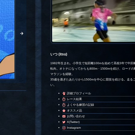
いつ (itsu)
1982年生まれ。小学生で短距離100mを始めて高校3年で中距離
転向。オトナになってからも800m・1500mを続け、ロード
マラソンを経験。
35歳を過ぎたあたりから1500mを中心に競技を続ける。走る
い。
詳細プロフィール
レース結果
よくやる練習の記録
オススメ品
お問い合わせ
X(Twitter)
Instagram