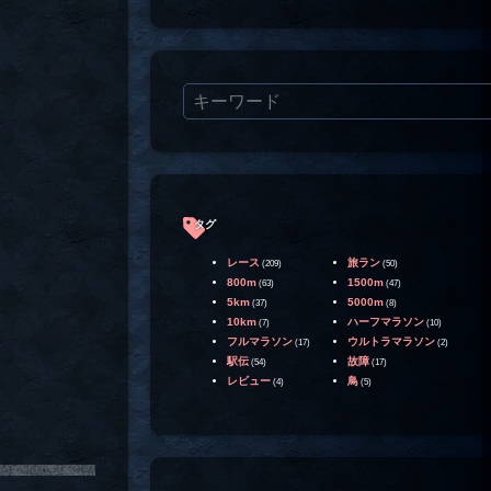
タグ
レース
旅ラン
(209)
(50)
800m
1500m
(63)
(47)
5km
5000m
(37)
(8)
10km
ハーフマラソン
(7)
(10)
フルマラソン
ウルトラマラソン
(17)
(2)
駅伝
故障
(54)
(17)
レビュー
鳥
(4)
(5)