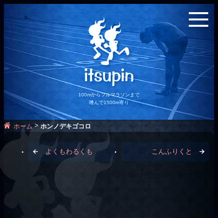
100mからフルマラソンまで
嗜んで1500m寄り
>
ホーム
ホンノデキゴコロ
よくもわるくも
こんふりくと