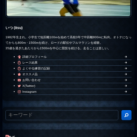
いつ (itsu)
1982年生まれ。小学生で短距離100mを始めて高校3年で中距離800mに転向。オトナになっ
てからも800m・1500mを続け、ロードの駅伝やフルマラソンを経験。
35歳を過ぎたあたりから1500mを中心に競技を続ける。走ることは楽しい。
詳細プロフィール
レース結果
よくやる練習の記録
オススメ品
お問い合わせ
X(Twitter)
Instagram