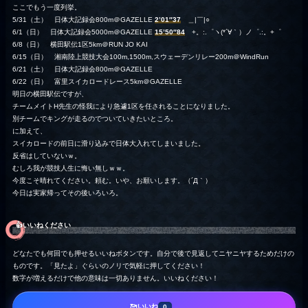
ここでもう一度列挙。
5/31（土） 日体大記録会800m＠GAZELLE
2’01″37
＿|￣|○
6/1（日） 日体大記録会5000m＠GAZELLE
15’50″84
+。:.゜ヽ(*´∀｀）ノ゜.:。+゜
6/8（日） 横田駅伝1区5km＠RUN JO KAI
6/15（日） 湘南陸上競技大会100m,1500m,スウェーデンリレー200m＠WindRun
6/21（土） 日体大記録会800m＠GAZELLE
6/22（日） 富里スイカロードレース5km＠GAZELLE
明日の横田駅伝ですが、
チームメイトH先生の怪我により急遽1区を任されることになりました。
別チームでキングが走るのでついていきたいところ。
に加えて、
スイカロードの前日に滑り込みで日体大入れてしまいました。
反省はしていないｗ。
むしろ我が競技人生に悔い無しｗｗ。
今度こそ晴れてください。頼む。いや、お願いします。（´Д｀）
今日は実家帰ってその後いろいろ。
👍️いいねください
どなたでも何回でも押せるいいねボタンです。自分で後で見返してニヤニヤするためだけの
ものです。「見たよ」ぐらいのノリで気軽に押してください！
数字が増えるだけで他の意味は一切ありません。いいねください！
いいね
🥰
0