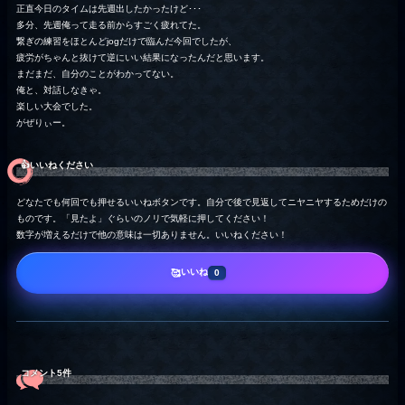
正直今日のタイムは先週出したかったけど･･･
多分、先週俺って走る前からすごく疲れてた。
繋ぎの練習をほとんどjogだけで臨んだ今回でしたが、
疲労がちゃんと抜けて逆にいい結果になったんだと思います。
まだまだ、自分のことがわかってない。
俺と、対話しなきゃ。
楽しい大会でした。
がぜりぃー。
👍️いいねください
どなたでも何回でも押せるいいねボタンです。自分で後で見返してニヤニヤするためだけの
ものです。「見たよ」ぐらいのノリで気軽に押してください！
数字が増えるだけで他の意味は一切ありません。いいねください！
いいね
🥰
0
コメント5件