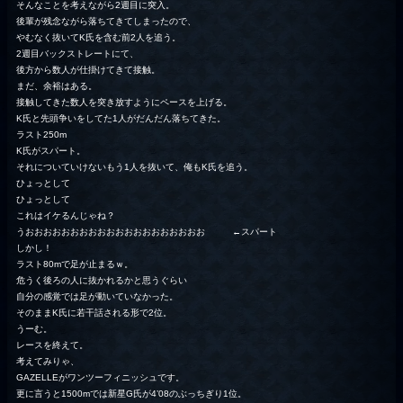
そんなことを考えながら2週目に突入。
後輩が残念ながら落ちてきてしまったので、
やむなく抜いてK氏を含む前2人を追う。
2週目バックストレートにて、
後方から数人が仕掛けてきて接触。
まだ、余裕はある。
接触してきた数人を突き放すようにペースを上げる。
K氏と先頭争いをしてた1人がだんだん落ちてきた。
ラスト250m
K氏がスパート。
それについていけないもう1人を抜いて、俺もK氏を追う。
ひょっとして
ひょっとして
これはイケるんじゃね？
うおおおおおおおおおおおおおおおおおおおお ←スパート
しかし！
ラスト80mで足が止まるｗ。
危うく後ろの人に抜かれるかと思うぐらい
自分の感覚では足が動いていなかった。
そのままK氏に若干話される形で2位。
うーむ。
レースを終えて。
考えてみりゃ、
GAZELLEがワンツーフィニッシュです。
更に言うと1500mでは新星G氏が4’08のぶっちぎり1位。