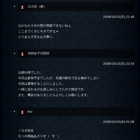
ロボ吉（株）
2008/10/13(月) 21:46
なかなか２分の壁が突破できないねぇ
ここまでくるとネタですなｗ
とりあえず足をお大事に。
河村@千代田区
2008/10/13(月) 22:53
お疲れ様でした。
今日は参加予定でしたが、先週の駅伝で足を痛めてしまい
今回は棄権することにしました。
一緒に走れるのを楽しみにしてたので残念です。
また、機会がありましたらよろしくお願いします。
itsu
2008/10/15(水) 01:09
＞ロボ先生
久々の降臨あざーす（゜∀゜）