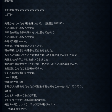
2’00″99
また2’00台ｗｗｗｗｗｗｗｗｗｗｗ
＿|￣|○
先週から比べたら3秒も速いんで、（先週は2’03″85）
ここは喜ぶべきなんですが、
2’01台が出たら御の字ぐらいに思ってたので、
ここは喜ぶべきなんですが、
今年で5回目ｗｗｗ。
今大会、千葉県開催ということで、
我が母校（大学）の選手も沢山おりました。
ちゃんと活動してたことに驚きと嬉しさを隠せませんでしたがｗ
先生とも約3年ぶりにお会いできました。
部活の中身が中身だっただけに、色々あったことは否めませんが、
お世話になったことは確かですｗ。
ていう前説を置いてですね、
レース展開。
後輩T君が同じ組。
学年が入れ替わりだったので顔も名前も知らなかったけど、ワクワク。
1週目
なんと引っ張ってるのがT君。
そしてマークすべきK氏は俺の1つ前。
俺は3～4位につけて、ラップが60秒ジャスト。
･･･先週よりラクだ。