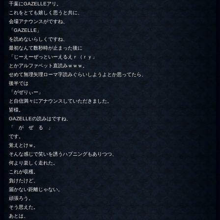
千葉にGAZELLEアリ。
これをとても嬉しく思うと共に、
会場アナウンスがですね、
「GAZELLE」
を読めないらしくですね、
最初なんて数秒時が止まった後に
「じーえーぜっといーえるえｒ（ｒｙ」
とかアルファベット直読みｗｗｗ。
せめて無理矢理ローマ字読みぐらいしようよとか思ってたら、
後半では
「がぜりぃー」
と自信満々にアナウンスしていただきました。
皆様。
GAZELLEの読みはですね、
「 が ぜ る 」
です。
覚えとけｗ。
そんな感じで笑いを誘うハプニングもありつつ、
何より楽しく走れた。
これが収穫。
負けたけど、
届かない距離じゃない。
頑張ろう。
そう思えた。
あとは、