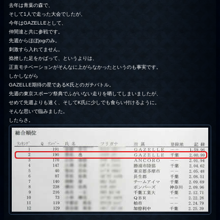
去年は青葉の森で、
そして1人で走った大会でしたが、
今年はGAZELLEとして、
仲間達と共に参戦です。
先週からほぼjogのみ。
刺激すら入れてません。
捻挫した足をかばって、というよりは、
正直モチベーションがそんなに上がらなかったというのも事実です。
しかしながら
GAZELLE期待の星であるK氏とのガチバトル。
先週の東京スポーツ祭典でふがいない走りを晒してしまいましたが、
せめて先週よりも速く、そしてK氏に少しでも食らい付けるように。
そんな思いで臨みました。
したらさ。