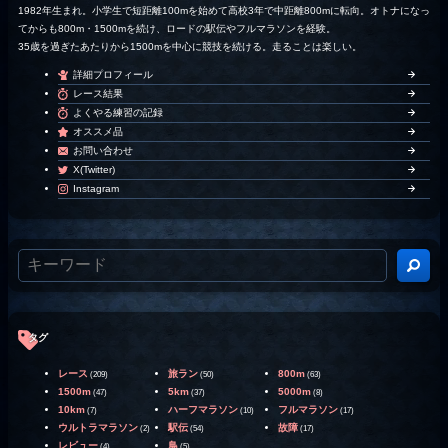
1982年生まれ。小学生で短距離100mを始めて高校3年で中距離800mに転向。オトナになっ
てからも800m・1500mを続け、ロードの駅伝やフルマラソンを経験。
35歳を過ぎたあたりから1500mを中心に競技を続ける。走ることは楽しい。
詳細プロフィール
レース結果
よくやる練習の記録
オススメ品
お問い合わせ
X(Twitter)
Instagram
タグ
レース
旅ラン
800m
(209)
(50)
(63)
1500m
5km
5000m
(47)
(37)
(8)
10km
ハーフマラソン
フルマラソン
(7)
(10)
(17)
ウルトラマラソン
駅伝
故障
(2)
(54)
(17)
レビュー
鳥
(4)
(5)