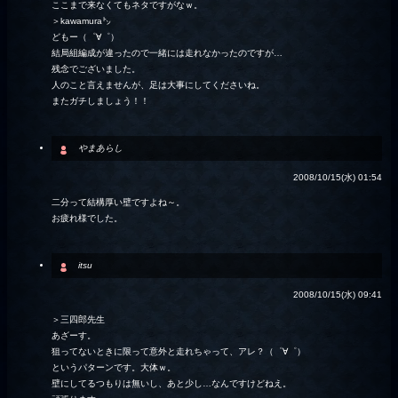
ここまで来なくてもネタですがなｗ。
＞kawamura㌧
どもー（゜∀゜）
結局組編成が違ったので一緒には走れなかったのですが…
残念でございました。
人のこと言えませんが、足は大事にしてくださいね。
またガチしましょう！！
やまあらし
2008/10/15(水) 01:54
二分って結構厚い壁ですよね～。
お疲れ様でした。
itsu
2008/10/15(水) 09:41
＞三四郎先生
あざーす。
狙ってないときに限って意外と走れちゃって、アレ？（゜∀゜）
というパターンです。大体ｗ。
壁にしてるつもりは無いし、あと少し…なんですけどねえ。