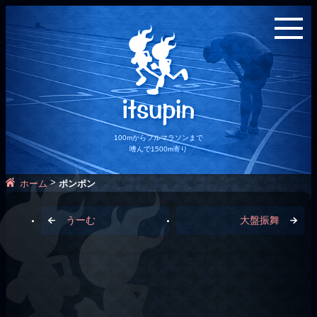
100mからフルマラソンまで
嗜んで1500m寄り
>
ホーム
ポンポン
うーむ
大盤振舞