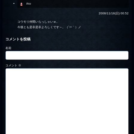
itsu
2008/11/16(日) 00:52
コウモリ仲間いらっしゃいｗ。
今後とも是非是非よろしくです～。（´ー｀）ノ
コメントを投稿
名前
コメント
※