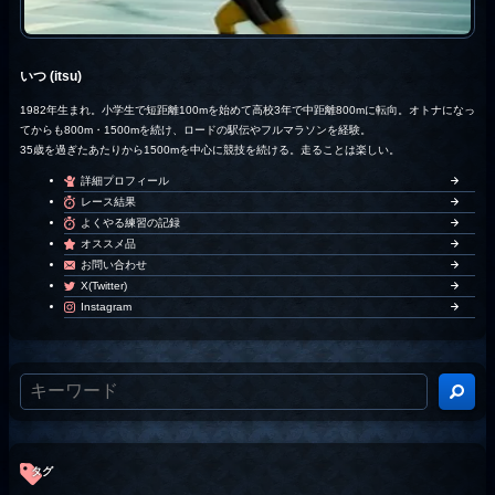
いつ (itsu)
1982年生まれ。小学生で短距離100mを始めて高校3年で中距離800mに転向。オトナになっ
てからも800m・1500mを続け、ロードの駅伝やフルマラソンを経験。
35歳を過ぎたあたりから1500mを中心に競技を続ける。走ることは楽しい。
詳細プロフィール
レース結果
よくやる練習の記録
オススメ品
お問い合わせ
X(Twitter)
Instagram
タグ