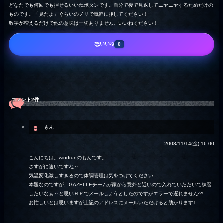
どなたでも何回でも押せるいいねボタンです。自分で後で見返してニヤニヤするためだけの
ものです。「見たよ」ぐらいのノリで気軽に押してください！
数字が増えるだけで他の意味は一切ありません。いいねください！
いいね
🥰
0
コメント2件
もん
2008/11/14(金) 16:00
こんにちは。windrunのもんです。
さすがに速いですね～
気温変化激しすぎるので体調管理は気をつけてください…
本題なのですが、GAZELLEチームが家から意外と近いので入れていただいて練習
したいなぁ～と思いＨＰでメールしようとしたのですがエラーで遅れません^^;
お忙しいとは思いますが上記のアドレスにメールいただけると助かります♪