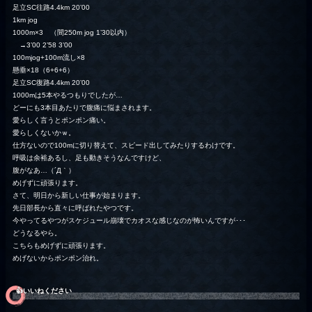
足立SC往路4.4km 20’00
1km jog
1000m×3 （間250m jog 1’30以内）
→3’00 2’58 3’00
100mjog+100m流し×8
懸垂×18（6+6+6）
足立SC復路4.4km 20’00
1000mは5本やるつもりでしたが…
どーにも3本目あたりで腹痛に悩まされます。
愛らしく言うとポンポン痛い。
愛らしくないかｗ。
仕方ないので100mに切り替えて、スピード出してみたりするわけです。
呼吸は余裕あるし、足も動きそうなんですけど、
腹がなあ…（´Д｀）
めげずに頑張ります。
さて、明日から新しい仕事が始まります。
先日部長から直々に呼ばれたやつです。
今やってるやつがスケジュール崩壊でカオスな感じなのが怖いんですが･･･
どうなるやら。
こちらもめげずに頑張ります。
めげないからポンポン治れ。
👍️いいねください