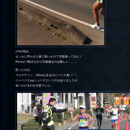
17km地点。
センセに声かけた後で追いかけて写真撮ってみた！
iPhoneで動きながら写真撮るのは難しい。。。
思ったのが、
フルマラソン、42kmも走るのにペース速い！！
ジャージとjogシューズというのもありましたが、
追いかけるのが大変でした。