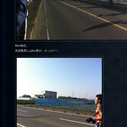
6km地点。
先頭集団にはleo君が。かっけー！