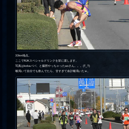
33km地点。
ここでRJKスペシャルドリンクを皆に渡します。
写真はkobaパパ、と腸脛やっちゃったaoさん。。。(T_T)
喉渇いて自分でも飲んでたら、甘すぎて余計喉渇いたｗ。