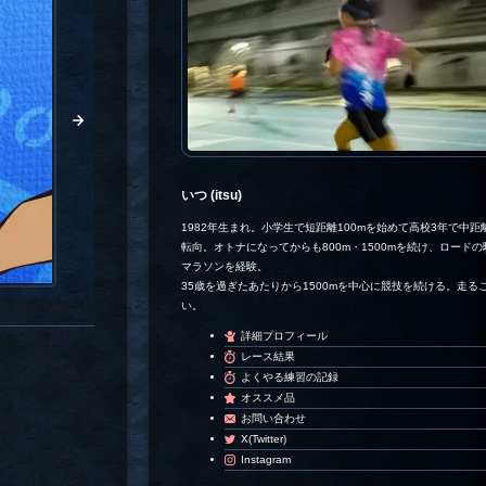
いつ (itsu)
1982年生まれ。小学生で短距離100mを始めて高校3年で中距離
転向。オトナになってからも800m・1500mを続け、ロード
マラソンを経験。
35歳を過ぎたあたりから1500mを中心に競技を続ける。走る
い。
詳細プロフィール
レース結果
よくやる練習の記録
オススメ品
お問い合わせ
X(Twitter)
Instagram