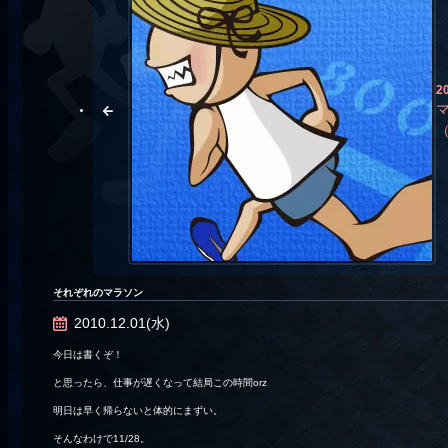
2
それぞれのマラソン
2010.12.01(水)
今日は書くぞ！
と思ったら、仕事が遅くなって結局この時間orz
明日は早く帰らないと体的にまずい。
そんなわけで11/28。