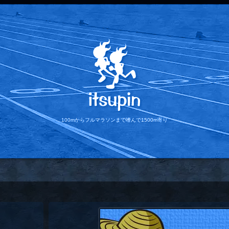
100mからフルマラソンまで
嗜んで1500m寄り