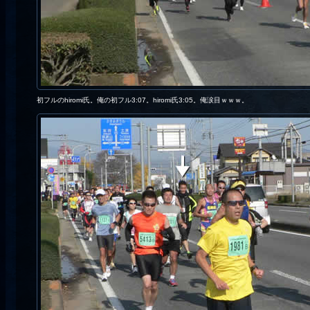
初フルのhiromi氏。俺の初フル3:07。hiromi氏3:05。俺涙目ｗｗｗ。