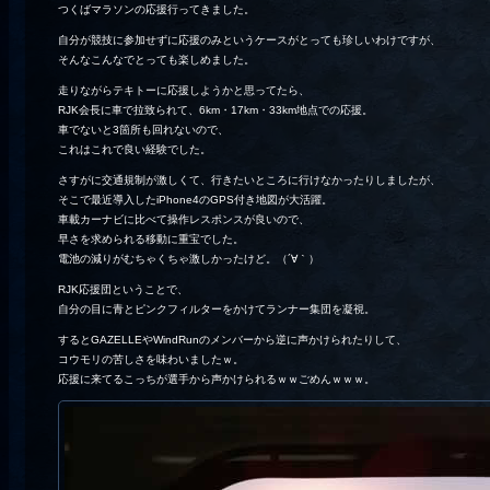
つくばマラソンの応援行ってきました。
自分が競技に参加せずに応援のみというケースがとっても珍しいわけですが、
そんなこんなでとっても楽しめました。
走りながらテキトーに応援しようかと思ってたら、
RJK会長に車で拉致られて、6km・17km・33km地点での応援。
車でないと3箇所も回れないので、
これはこれで良い経験でした。
さすがに交通規制が激しくて、行きたいところに行けなかったりしましたが、
そこで最近導入したiPhone4のGPS付き地図が大活躍。
車載カーナビに比べて操作レスポンスが良いので、
早さを求められる移動に重宝でした。
電池の減りがむちゃくちゃ激しかったけど。（´∀｀）
RJK応援団ということで、
自分の目に青とピンクフィルターをかけてランナー集団を凝視。
するとGAZELLEやWindRunのメンバーから逆に声かけられたりして、
コウモリの苦しさを味わいましたｗ。
応援に来てるこっちが選手から声かけられるｗｗごめんｗｗｗ。