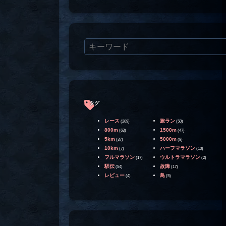
タグ
レース
旅ラン
(209)
(50)
800m
1500m
(63)
(47)
5km
5000m
(37)
(8)
10km
ハーフマラソン
(7)
(10)
フルマラソン
ウルトラマラソン
(17)
(2)
駅伝
故障
(54)
(17)
レビュー
鳥
(4)
(5)