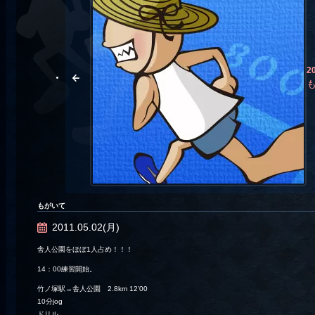
2
もがいて
2011.05.02(月)
舎人公園をほぼ1人占め！！！
14：00練習開始。
竹ノ塚駅→舎人公園 2.8km 12’00
10分jog
ドリル