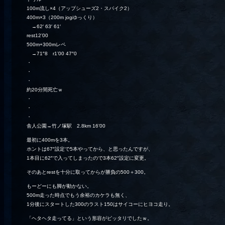
100m流し×4（アップシューズ2・スパイク2）
400m×3（200m jogゆっくり）
→62′ 63′ 61′
rest12’00
500m+300mレペ
→71″8 r1’00 47″0
・
・
・
約20分間死亡ｗ
・
・
・
舎人公園→竹ノ塚駅 2.8km 16’00
最初に400mを3本。
ホントは67″設定で5本やってから、と思ったんですが、
1本目に62″で入ってしまったので3本62″設定に変更。
そのあとrestを十分に取ってからが勝負の500＋300。
もーどーにも脚が動かない。
500m走った時点でもう余裕のカケラも無く、
1分後にスタートした300のラスト150はサイコーにヒヨコ走り。
「ヘタヘタ走ってる」という形容がピッタリでしたｗ。