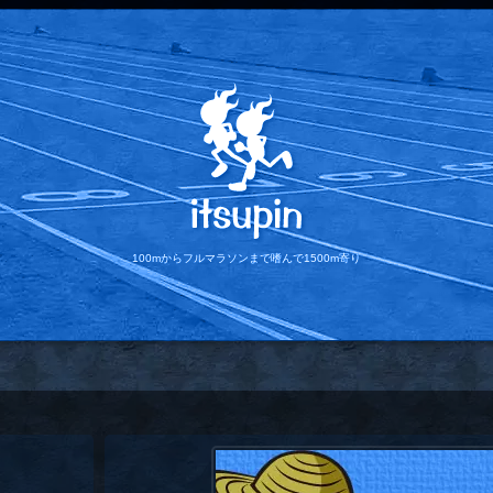
100mからフルマラソンまで
嗜んで1500m寄り