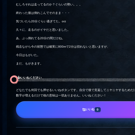
むしろそれは走ってるのか？ぐらいの勢い。。。
終わった後は倒れこんでそのまま・・・
気づいたら20分ぐらい過ぎてた。orz
久々に、走るのがイヤだと思いました。
あ、ぶっ倒れてる20分の間だけね。
残念ながら今の状態では確実に800mで2分は切れないと思いますが、
今日はもがいた。
まだ、もがきます。
👍️いいねください
どなたでも何回でも押せるいいねボタンです。自分で後で見返してニヤニヤするためだ
数字が増えるだけで他の意味は一切ありません。いいねください！
いいね
🥰
0