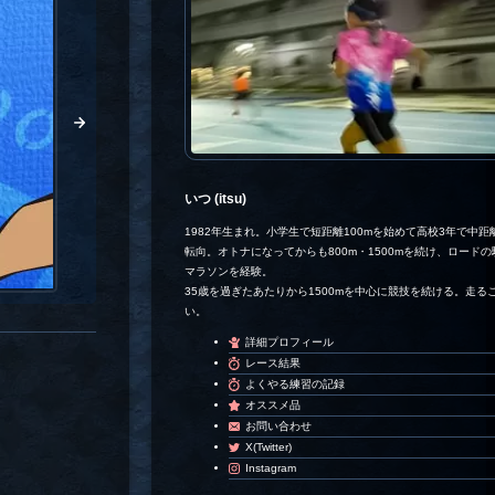
いつ (itsu)
1982年生まれ。小学生で短距離100mを始めて高校3年で中距離
転向。オトナになってからも800m・1500mを続け、ロード
マラソンを経験。
35歳を過ぎたあたりから1500mを中心に競技を続ける。走る
い。
詳細プロフィール
レース結果
よくやる練習の記録
オススメ品
お問い合わせ
X(Twitter)
Instagram