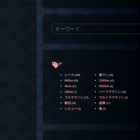
タグ
レース
旅ラン
(209)
(50)
800m
1500m
(63)
(47)
5km
5000m
(37)
(8)
10km
ハーフマラソン
(7)
(10)
フルマラソン
ウルトラマラソン
(17)
(2)
駅伝
故障
(54)
(17)
レビュー
鳥
(4)
(5)