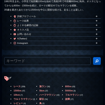
1982年生まれ。小学生で短距離100mを始めて高校3年で中距離800mに転向。オトナになっ
てからも800m・1500mを続け、ロードの駅伝やフルマラソンを経験。
35歳を過ぎたあたりから1500mを中心に競技を続ける。走ることは楽しい。
詳細プロフィール
レース結果
よくやる練習の記録
オススメ品
お問い合わせ
X(Twitter)
Instagram
タグ
レース
旅ラン
800m
(209)
(50)
(63)
1500m
5km
5000m
(47)
(37)
(8)
10km
ハーフマラソン
フルマラソン
(7)
(10)
(17)
ウルトラマラソン
駅伝
故障
(2)
(54)
(17)
レビュー
鳥
(4)
(5)