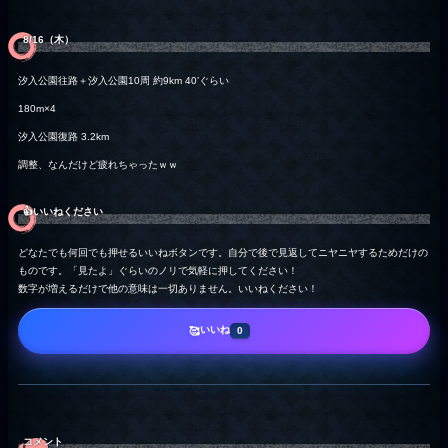
8/16（木）
汐入公園往路＋汐入公園10周 約9km 40’ぐらい
180m×4
汐入公園復路 3.2km
調整、なんだけど疲れちゃったｗｗ
👍️いいねください
どなたでも何回でも押せるいいねボタンです。自分で後で見返してニヤニヤするためだけの
ものです。「見たよ」ぐらいのノリで気軽に押してください！
数字が増えるだけで他の意味は一切ありません。いいねください！
いいね
🥰
0
コメント