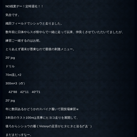
NO残業デー！定時退社！！
気合です。
織田フィールドでシショウと走りました。
数年前に日体やらスポ祭やらで一緒に走って以来、仲良くさせていただいてましたが、
練習ご一緒するのはお初。
とりあえず週末が墨東なので最後の刺激メニュー。
20′ jog
ドリル
70m流し×2
300m×3（r5’）
42″88 42″11 40″71
20′ jog
年に数回あるかどうかのスパイク履いて競技場練習ｗ
3本目のラスト100mは見事にヒヨコ走りを展開して、
後ろからシショウの履くVictoryの足音がヒタヒタと迫る(*´Д｀)
まだまだっすなー。