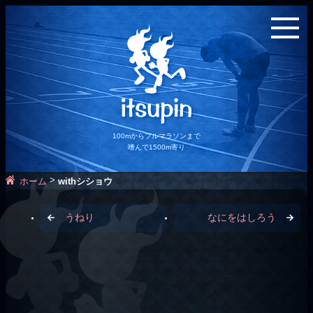
100mからフルマラソンまで
嗜んで1500m寄り
>
ホーム
withシショウ
うねり
なにをはしろう