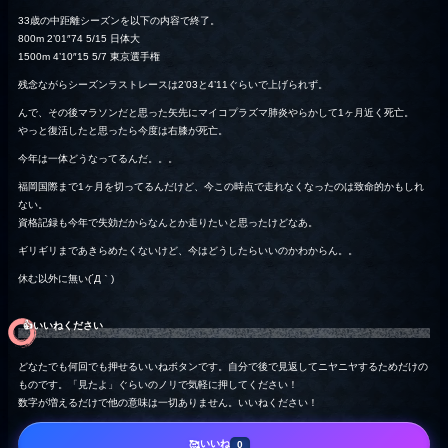
33歳の中距離シーズンを以下の内容で終了。
800m 2’01″74 5/15 日体大
1500m 4’10″15 5/7 東京選手権
残念ながらシーズンラストレースは2’03と4’11ぐらいで上げられず。
んで、その後マラソンだと思った矢先にマイコプラズマ肺炎やらかして1ヶ月近く死亡。
やっと復活したと思ったら今度は右膝が死亡。
今年は一体どうなってるんだ。。。
福岡国際まで1ヶ月を切ってるんだけど、今この時点で走れなくなったのは致命的かもしれ
ない。
資格記録も今年で失効だからなんとか走りたいと思ったけどなあ。
ギリギリまであきらめたくないけど、今はどうしたらいいのかわからん。。
休む以外に無い(´Д｀)
👍️いいねください
どなたでも何回でも押せるいいねボタンです。自分で後で見返してニヤニヤするためだけの
ものです。「見たよ」ぐらいのノリで気軽に押してください！
数字が増えるだけで他の意味は一切ありません。いいねください！
いいね
🥰
0