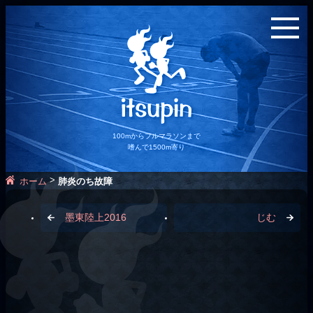
100mからフルマラソンまで
嗜んで1500m寄り
>
ホーム
肺炎のち故障
墨東陸上2016
じむ