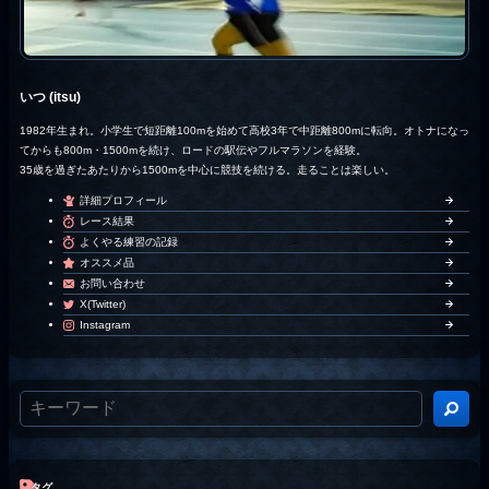
いつ (itsu)
1982年生まれ。小学生で短距離100mを始めて高校3年で中距離800mに転向。オトナになっ
てからも800m・1500mを続け、ロードの駅伝やフルマラソンを経験。
35歳を過ぎたあたりから1500mを中心に競技を続ける。走ることは楽しい。
詳細プロフィール
レース結果
よくやる練習の記録
オススメ品
お問い合わせ
X(Twitter)
Instagram
タグ