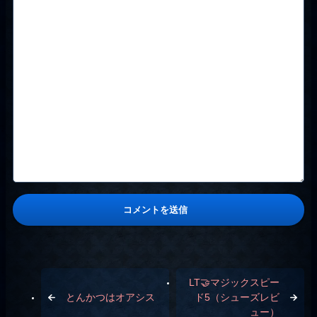
LT🤝マジックスピー
とんかつはオアシス
ド5（シューズレビ
ュー）