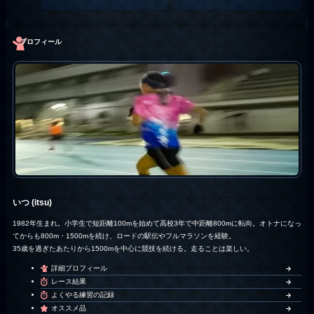
プロフィール
いつ (itsu)
1982年生まれ。小学生で短距離100mを始めて高校3年で中距離800mに転向。オトナになっ
てからも800m・1500mを続け、ロードの駅伝やフルマラソンを経験。
35歳を過ぎたあたりから1500mを中心に競技を続ける。走ることは楽しい。
詳細プロフィール
レース結果
よくやる練習の記録
オススメ品