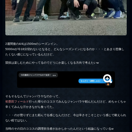
2週間後の4/4は1500mのシーズンイン。
5000mが今18分切れないとなると、どんなシーズンインになるのか・・・とあまり想像し
たくない感じになっているんだけど、
競技は楽しむためにやってるのでどうにか楽しくなる方向で考えたいw
そもそもなんでジャンバラヤなのかって、
初墨田フィールド
行った帰りのココスでみんなジャンバラヤ頼んだんだけど、めちゃくちゃ
辛くてみんな汗かきながら食ってた。
・・・のが懲りずにまた頼んでる感じなんだけど、今は辛さそこそこという感じで耐えられ
ない程ではない。
当時のその日のココスの調理担当者がおかしかったんだという結論になっているw