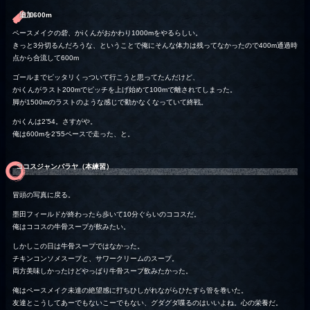
追加600m
ペースメイクの砦、かiくんがおかわり1000mをやるらしい。
きっと3分切るんだろうな、ということで俺にそんな体力は残ってなかったので400m通過時
点から合流して600m
ゴールまでピッタリくっついて行こうと思ってたんだけど、
かiくんがラスト200mでピッチを上げ始めて100mで離されてしまった。
脚が1500mのラストのような感じで動かなくなっていて終戦。
かiくんは2’54。さすがや。
俺は600mを2’55ペースで走った、と。
ココスジャンバラヤ（本練習）
冒頭の写真に戻る。
墨田フィールドが終わったら歩いて10分ぐらいのココスだ。
俺はココスの牛骨スープが飲みたい。
しかしこの日は牛骨スープではなかった。
チキンコンソメスープと、サワークリームのスープ。
両方美味しかったけどやっぱり牛骨スープ飲みたかった。
俺はペースメイク未達の絶望感に打ちひしがれながらひたすら管を巻いた。
友達とこうしてあーでもないこーでもない、グダグダ喋るのはいいよね。心の栄養だ。