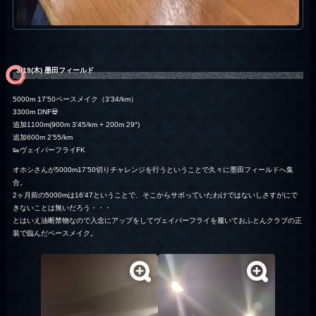
3/19(木) 墨田フィールド
5000m 17’50ペースメイク（3’34/km）
3300m DNF💀
追加1100m(900m 3’45/km + 200m 29″)
追加600m 2’55/km
👟ヴェイパーフライFK
オホシさんが5000m17’50切りチャレンジを行うということで久々に墨田フィールドへ集
合。
2ヶ月前の5000mは16’47ということで、そこからサボっていたわけではないしさすがにで
きないことは無いだろう・・・
とはいえ油断禁物なので入念にアップをしてヴェイパーフライを履いておふとんクラブの正
装で臨んだペースメイク。