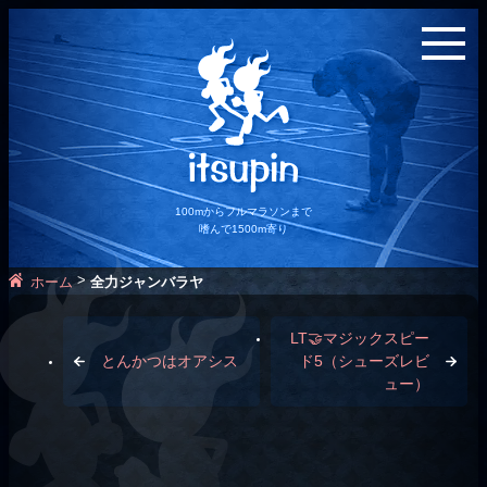
100mからフルマラソンまで
嗜んで1500m寄り
>
ホーム
全力ジャンバラヤ
LT🤝マジックスピー
とんかつはオアシス
ド5（シューズレビ
ュー）