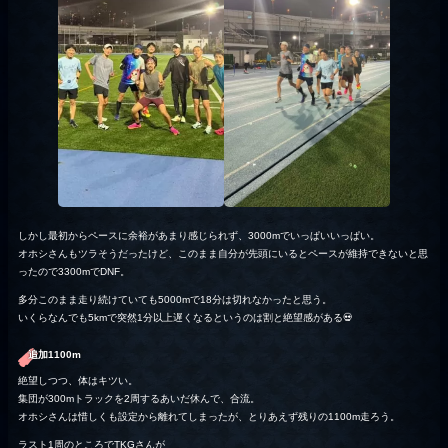
しかし最初からペースに余裕があまり感じられず、3000mでいっぱいいっぱい。
オホシさんもツラそうだったけど、このまま自分が先頭にいるとペースが維持できないと思
ったので3300mでDNF。
多分このまま走り続けていても5000mで18分は切れなかったと思う。
いくらなんでも5kmで突然1分以上遅くなるというのは割と絶望感がある💀
追加1100m
絶望しつつ、体はキツい。
集団が300mトラックを2周するあいだ休んで、合流。
オホシさんは惜しくも設定から離れてしまったが、とりあえず残りの1100m走ろう。
ラスト1周のところでTKGさんが