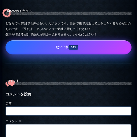
👍️いいねください
どなたでも何回でも押せるいいねボタンです。自分で後で見返してニヤニヤするためだけの
ものです。「見たよ」ぐらいのノリで気軽に押してください！
数字が増えるだけで他の意味は一切ありません。いいねください！
いいね
🥰
445
コメント
コメントを投稿
名前
コメント
※