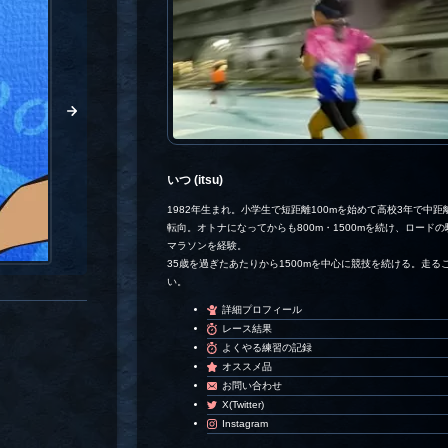
いつ (itsu)
1982年生まれ。小学生で短距離100mを始めて高校3年で中距離
転向。オトナになってからも800m・1500mを続け、ロード
マラソンを経験。
35歳を過ぎたあたりから1500mを中心に競技を続ける。走る
い。
詳細プロフィール
レース結果
よくやる練習の記録
オススメ品
お問い合わせ
X(Twitter)
Instagram