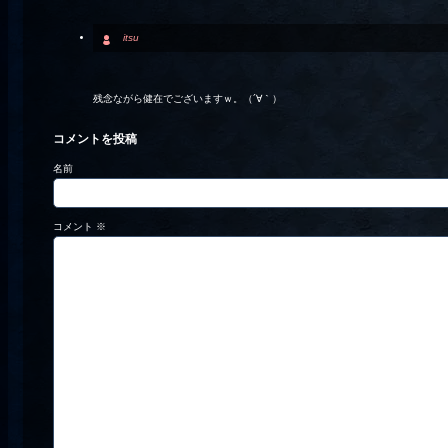
itsu
残念ながら健在でございますｗ。（´∀｀）ゝ
コメントを投稿
名前
コメント
※