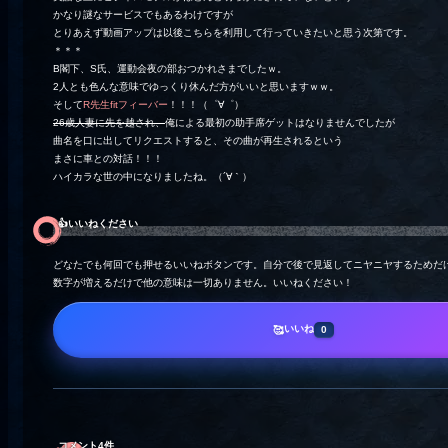
かなり謎なサービスでもあるわけですが
とりあえず動画アップは以後こちらを利用して行っていきたいと思う次第です。
＊＊＊
B閣下、S氏、運動会夜の部おつかれさまでしたｗ。
2人とも色んな意味でゆっくり休んだ方がいいと思いますｗｗ。
そして
R先生fitフィーバー
！！！（゜∀゜）
26歳人妻に先を越され、
俺による最初の助手席ゲットはなりませんでしたが
曲名を口に出してリクエストすると、その曲が再生されるという
まさに車との対話！！！
ハイカラな世の中になりましたね。（´∀｀）
👍️いいねください
どなたでも何回でも押せるいいねボタンです。自分で後で見返してニヤニヤするためだ
数字が増えるだけで他の意味は一切ありません。いいねください！
いいね
🥰
0
コメント4件