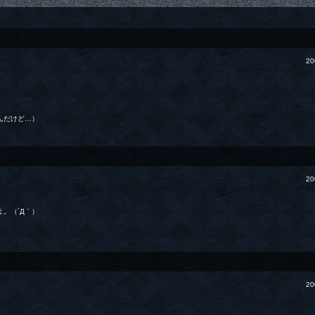
20
んだけど…）
20
。（´Д｀）
20