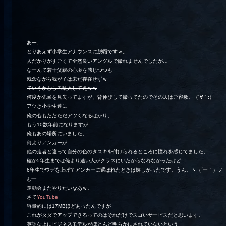
あー、
とりあえず小学生アナウンスに脱帽ですｗ。
人だかりがすごくて全然良いアングルで撮れませんでしたが…
なーんて若干父親の心境を感じつつも
残念ながら我が子は未だ存在せずｗ
ていうかむしろ乱入してえｗｗ
何度か先頭を見失ってますが、背伸びして撮ってたのでその辺はご容赦。（´∀｀;）
アツき小学生達に
俺の心もただただアツくなるばかり。
もう10数年前になりますが
俺もあの場所にいました。
何よりアンカーが
他の走者と違って自分の色のタスキを付けられるところに憧れを感じてました。
確か5年生までは俺より速い人がクラスにいたからなれなかったけど
6年生でウデを上げてアンカーに選ばれたときは嬉しかったです。うん。ヽ（´ー｀）ノ
むー
運動会またやりたいなあｗ。
さて
YouTube
容量的には17MBほどあったんですが
これがタダでアップできるってのはそれだけでスゴいサービスだと思います。
英語な上にビジネスモデルがほとんど明らかにされていないという