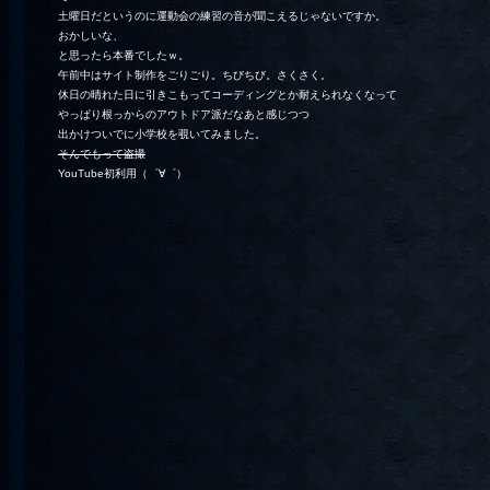
土曜日だというのに運動会の練習の音が聞こえるじゃないですか。
おかしいな、
と思ったら本番でしたｗ。
午前中はサイト制作をごりごり。ちびちび。さくさく。
休日の晴れた日に引きこもってコーディングとか耐えられなくなって
やっぱり根っからのアウトドア派だなあと感じつつ
出かけついでに小学校を覗いてみました。
そんでもって盗撮
YouTube初利用（゜∀゜）