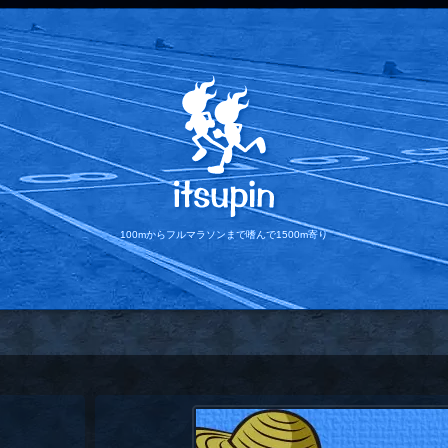
100mからフルマラソンまで
嗜んで1500m寄り