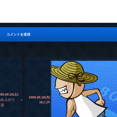
006.09.16(土)
2006.09.18(月)
病み上がり
神の声
と涙