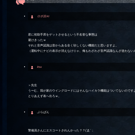
ロボ吉㈱
君に初助手席をゲットさせるという不名誉な事態は
避けきったｗ
それと音声認識は昔からある全く珍しくない機能だと思いますよ。
（運転中にナビの表示が消えなけりゃ、俺もわざわざ音声認識なんざ使わない
itsu
＞先生
うーむ、我が家のウイングロードにはそんなハイカラ機能はついてないのですよ
とりあえず表へ出ろｗ。
ぶらぱん
警備員さんにエスコートされんかった？？(´Д｀;