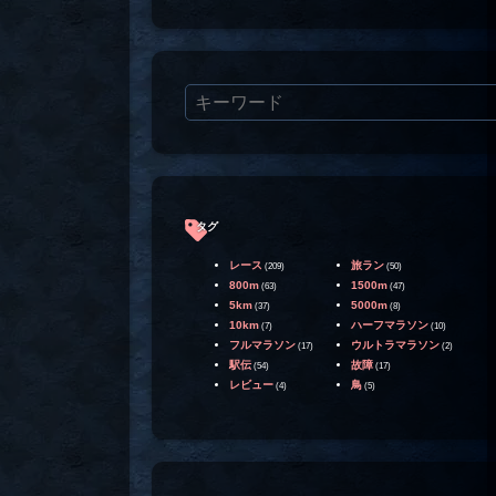
タグ
レース
旅ラン
(209)
(50)
800m
1500m
(63)
(47)
5km
5000m
(37)
(8)
10km
ハーフマラソン
(7)
(10)
フルマラソン
ウルトラマラソン
(17)
(2)
駅伝
故障
(54)
(17)
レビュー
鳥
(4)
(5)