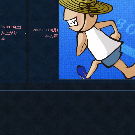
006.09.16(土)
2006.09.18(月)
病み上がり
神の声
と涙