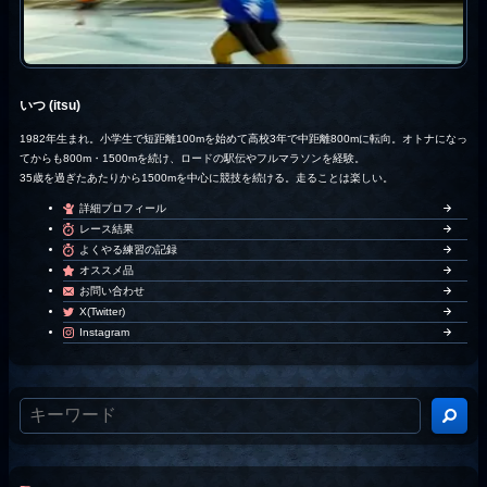
いつ (itsu)
1982年生まれ。小学生で短距離100mを始めて高校3年で中距離800mに転向。オトナになっ
てからも800m・1500mを続け、ロードの駅伝やフルマラソンを経験。
35歳を過ぎたあたりから1500mを中心に競技を続ける。走ることは楽しい。
詳細プロフィール
レース結果
よくやる練習の記録
オススメ品
お問い合わせ
X(Twitter)
Instagram