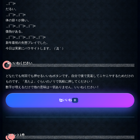
＿|￣|○
だるい。
＿|￣|○＿|￣|○
体の節々が痛い。
＿|￣|○＿|￣|○＿|￣|○
微熱がある。
＿|￣|○＿|￣|○＿|￣|○＿|￣|○
新年最初の失態プレイでした。
今日は実家にパラサイトします。（´Д｀）
👍️いいねください
どなたでも何回でも押せるいいねボタンです。自分で後で見返してニヤニヤするためだけの
ものです。「見たよ」ぐらいのノリで気軽に押してください！
数字が増えるだけで他の意味は一切ありません。いいねください！
いいね
🥰
0
コメント1件