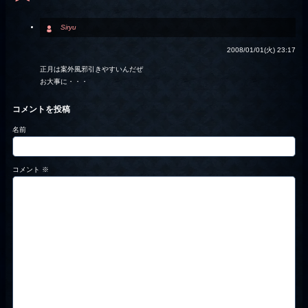
Siryu
2008/01/01(火) 23:17
正月は案外風邪引きやすいんだぜ
お大事に・・・
コメントを投稿
名前
コメント
※