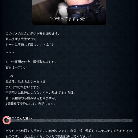
1つ残ってますよ先生
このツメの甘さが多少不安を煽ります。
頼みますよ先生マジで。
シータに看病してほしい。（´Д｀）
＊＊＊
んで一夜明けた今、眼帯取れました。
右目オープン。
･･･み
見える、見えるよシータ（違
まだぼやけてはいますが、
手術前とは比較にならないぐらい見えてます右目。
若干異物感やら痛みやらありますが、
2週間程度安静にして、復活します。
👍️いいねください
どなたでも何回でも押せるいいねボタンです。自分で後で見返してニヤニヤするためだけの
ものです。「見たよ」ぐらいのノリで気軽に押してください！