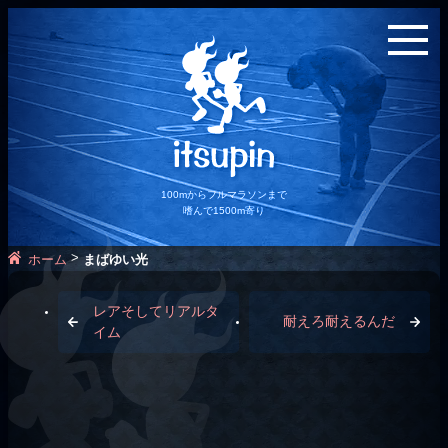
100mからフルマラソンまで
嗜んで1500m寄り
>
ホーム
まばゆい光
レアそしてリアルタ
耐えろ耐えるんだ
イム