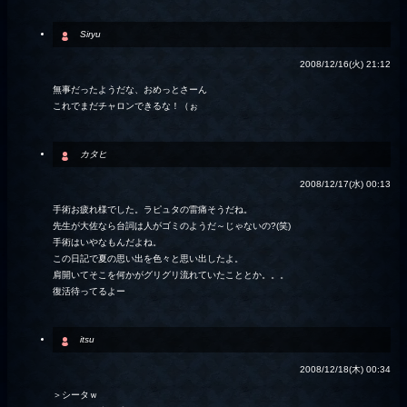
Siryu
2008/12/16(火) 21:12
無事だったようだな、おめっとさーん
これでまだチャロンできるな！（ぉ
カタヒ
2008/12/17(水) 00:13
手術お疲れ様でした。ラピュタの雷痛そうだね。
先生が大佐なら台詞は人がゴミのようだ～じゃないの?(笑)
手術はいやなもんだよね。
この日記で夏の思い出を色々と思い出したよ。
肩開いてそこを何かがグリグリ流れていたこととか。。。
復活待ってるよー
itsu
2008/12/18(木) 00:34
＞シータｗ