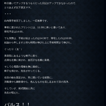
昨日書いてアップするつもりだった日記がアップできなかったので、
とりあえず以下原文ママ。
＊＊＊
白内障手術完了しました。一応無事です。
事前に渡されたプリントには、11:30に来いと書いてあり、
帰宅予定は14:00。
でも実際は、手術が始まったのは14:30で、帰宅したのは16:00。
結論から申しますと待ち時間が伸びた上に手術時間まで伸びた。
ぐったり（´Д｀）
美容院にあるような椅子に座り、
点滴を左腕に刺され、血圧計を右腕に装着。
そして心電図の電極を胸に接続し、
椅子を倒され、先生がやってくる。
右目の瞼を固定され、常に開いている状態に。
消毒液やら麻酔液やら、色んなものを流し込まれて目の洗浄。
そしていざ、術式開始と共に
先生が唱えた。
バルス！！