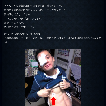
そんなこんなで苦戦はしたようですが、成功とのこと。
眼帯する前に確かに右目からうっすらとモノが見えました。
異物感は消えないですが、
フロにも3日ぐらい入れないですが、
運動できませんが、
めげずに頑張ります（´Д｀）
帰ってから気づいたんですけどね、
心電図の電極（？）繋ぐために、胸とか腹に接続部付きシールみたいのを貼り付けるんです
が、