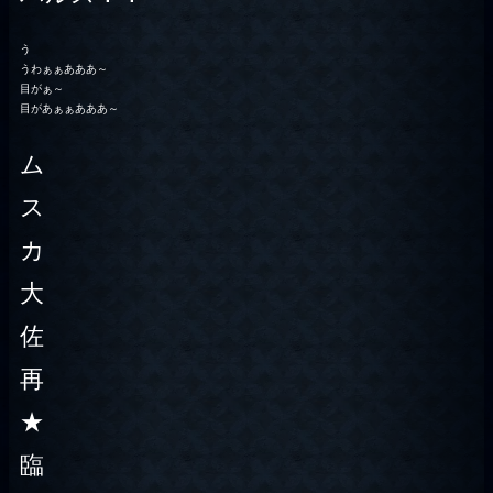
う
うわぁぁあああ～
目がぁ～
目があぁぁあああ～
ム
ス
カ
大
佐
再
★
臨