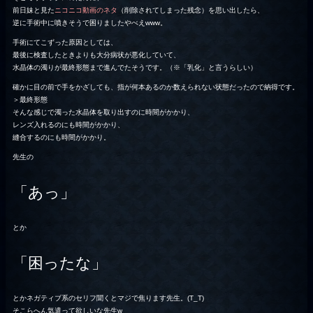
前日妹と見た
ニコニコ動画のネタ
（削除されてしまった残念）を思い出したら、
逆に手術中に噴きそうで困りましたやべえwww。
手術にてこずった原因としては、
最後に検査したときよりも大分病状が悪化していて、
水晶体の濁りが最終形態まで進んでたそうです。（※「乳化」と言うらしい）
確かに目の前で手をかざしても、指が何本あるのか数えられない状態だったので納得です。
＞最終形態
そんな感じで濁った水晶体を取り出すのに時間がかかり、
レンズ入れるのにも時間がかかり、
縫合するのにも時間がかかり。
先生の
「あっ」
とか
「困ったな」
とか
ネガティブ系のセリフ聞くとマジで焦ります先生。(T_T)
そこらへん気遣って欲しいな先生w