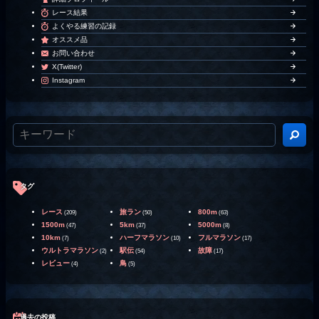
レース結果
よくやる練習の記録
オススメ品
お問い合わせ
X(Twitter)
Instagram
タグ
レース
旅ラン
800m
(209)
(50)
(63)
1500m
5km
5000m
(47)
(37)
(8)
10km
ハーフマラソン
フルマラソン
(7)
(10)
(17)
ウルトラマラソン
駅伝
故障
(2)
(54)
(17)
レビュー
鳥
(4)
(5)
過去の投稿