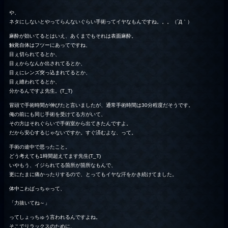
や、
ネタにしないとやってらんないぐらい手術ってイヤなもんですね。。。（´Д｀）
麻酔が効いてるとはいえ、あくまでもそれは表面麻酔。
触覚自体はフツーにあってですね、
目ぇ切られてるとか、
目ぇからなんか出されてるとか、
目ぇにレンズ突っ込まれてるとか、
目ぇ縫われてるとか、
分かるんですよ先生。(T_T)
冒頭で手術時間が伸びたと言いましたが、通常手術時間は30分程度だそうです。
俺の前にも同じ手術を受けてる方がいて、
その方はそれぐらいで手術室から出てきたんですよ。
だから安心するじゃないですか。すぐ済むよな、って。
手術の途中で思ったこと。
どう考えても1時間超えてます先生(T_T)
いやもう、イジられてる箇所が箇所なもんで、
更にたまに痛かったりするので、とってもイヤな汗をかき続けてました。
体中こわばっちゃって、
「力抜いてね～」
ってしょっちゅう言われるんですよね。
そこでリラックスのために、