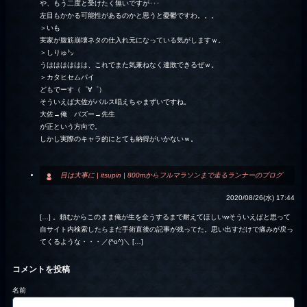
や、もう二度と受けたく無いですが･･･
左目もかかる可能性があるのかと思うと憂鬱ですわ。。。
＞いも
実家が腹筋崩壊ネタの仕入れ元になっている気がしますｗ。
＞しりゅ㌧
うはははははは、これでまた気兼ねなく連敗できるぜｗ。
＞カタヒセムパイ
どもでーす（゜∀゜）
そういえば大佐がバルス唱えちゃまずいですね。
大佐→俺 パズー→先生
が正という方向で。
しかし実際のキャラ的にとても納得がいかないｗ。
目は大事に | itsupin | 800mからフルマラソンまで走るランナーのブログ
2020/08/26(水) 17:44
[…] 。頼むからこのまま俺が生を全うするまで耐えてほしいwそういえばと思って
自サイト内検索したらまだ手術直後の記事が残ってた。思い出すだけで痛みが戻っ
てくるような・・・／(^o^)＼ […]
コメントを投稿
名前