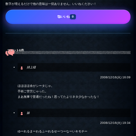
数字が増えるだけで他の意味は一切ありません。いいねください！
いいね
🥰
0
コメント6件
姉上様
2008/12/16(火) 16:09
ほほほほ余がシータじゃ。
手術ご苦労じゃった。
まあ無事で普通だったね！思ってたよりネタ少なかったな！
妹
2008/12/16(火) 19:34
ゆーれるまーわるふーれるせーつーなーいキモチー