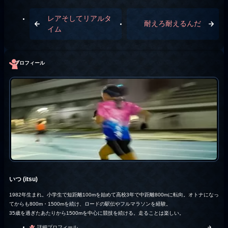
レアそしてリアルタ
耐えろ耐えるんだ
イム
プロフィール
いつ (itsu)
1982年生まれ。小学生で短距離100mを始めて高校3年で中距離800mに転向。オトナになっ
てからも800m・1500mを続け、ロードの駅伝やフルマラソンを経験。
35歳を過ぎたあたりから1500mを中心に競技を続ける。走ることは楽しい。
詳細プロフィール