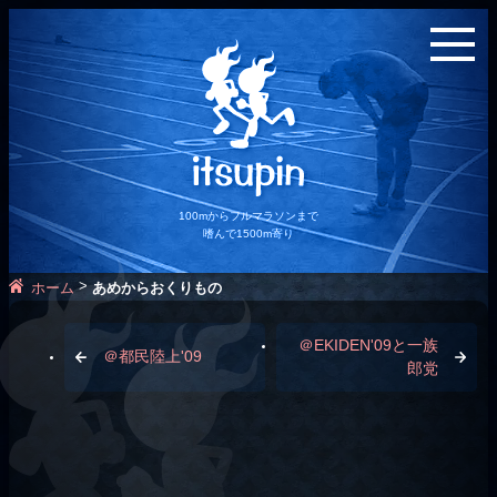
100mからフルマラソンまで
嗜んで1500m寄り
>
ホーム
あめからおくりもの
＠EKIDEN'09と一族
＠都民陸上'09
郎党