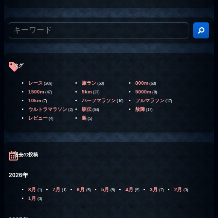
タグ
レース
旅ラン
800m
(209)
(50)
(63)
1500m
5km
5000m
(47)
(37)
(8)
10km
ハーフマラソン
フルマラソン
(7)
(10)
(17)
ウルトラマラソン
駅伝
故障
(2)
(54)
(17)
レビュー
鳥
(4)
(5)
過去の投稿
2026年
8月
7月
6月
5月
4月
3月
2月
(1)
(1)
(5)
(5)
(5)
(7)
(3)
1月
(3)