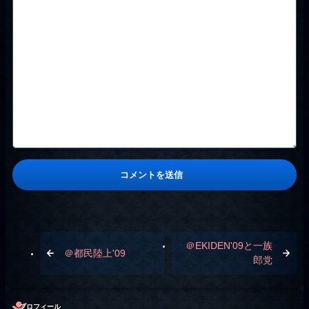
＠EKIDEN'09と一族
＠都民陸上'09
郎党
プロフィール