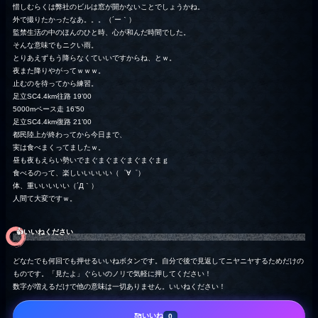
惜しむらくは弊社のビルは窓が開かないことでしょうかね。
外で撮りたかったなあ。。。（´ー｀）
監禁生活の中のほんのひと時、心が和んだ時間でした。
そんな意味でもニクい雨。
とりあえずもう降らなくていいですからね、とｗ。
夜また降りやがってｗｗｗ。
止むのを待ってから練習。
足立SC4.4km往路 19’00
5000mペース走 16’50
足立SC4.4km復路 21’00
都民陸上が終わってから今日まで、
実は食べまくってましたｗ。
昼も夜もえらい勢いでまぐまぐまぐまぐまぐまｇ
食べるのって、楽しいいいいい（゜∀゜）
体、重いいいいい（´Д｀）
人間て大変ですｗ。
👍️いいねください
どなたでも何回でも押せるいいねボタンです。自分で後で見返してニヤニヤするためだけの
ものです。「見たよ」ぐらいのノリで気軽に押してください！
数字が増えるだけで他の意味は一切ありません。いいねください！
いいね
🥰
0