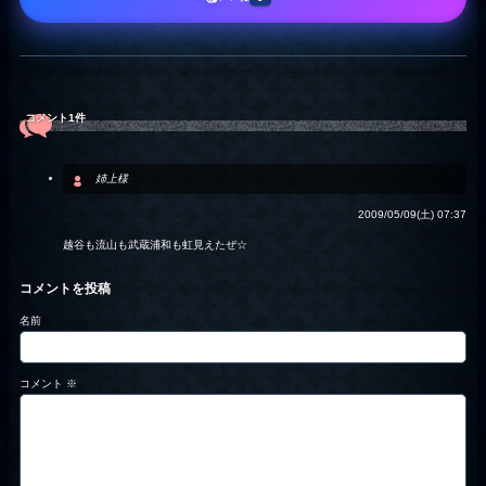
コメント1件
姉上様
2009/05/09(土) 07:37
越谷も流山も武蔵浦和も虹見えたぜ☆
コメントを投稿
名前
コメント
※