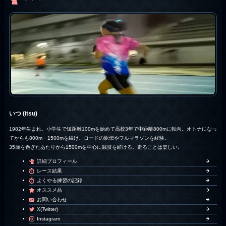
いつ (itsu)
1982年生まれ。小学生で短距離100mを始めて高校3年で中距離800mに転向。オトナになっ
てからも800m・1500mを続け、ロードの駅伝やフルマラソンを経験。
35歳を過ぎたあたりから1500mを中心に競技を続ける。走ることは楽しい。
詳細プロフィール
レース結果
よくやる練習の記録
オススメ品
お問い合わせ
X(Twitter)
Instagram