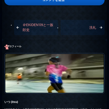
＠EKIDEN'09と一族
洗礼
郎党
プロフィール
いつ (itsu)