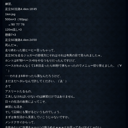
練習。
足立SC往路4.4km 18’45
1km jog
500m×3（’60jog）
→’80 ’77 ’76
120m流し×3
懸垂7×3
足立SC復路4.4km 24’00
死んだｗ。
走り終わった後ヒーヒー言っちゃって、
足立SCを走るジョガーの皆様方にそれはそれは奇異の目で見られましたｗ。
ホントは87秒ペース×8をやるつもりだったんですけど、
ペースがわかんなくて1本目走ったら80秒で来ちゃったのでメニュー切り替えました。（´∀
｀）
･･･そのまま8本やったら漢なんだろうけど、
まだまだヘタレなんで許してください。（´Д｀）
さて
アスリートたるもの、
工夫しなければいけないのは練習だけではありません。
日々の生活の改善によってこそ、
練習にも活き、
そして記録にも繋がるというものでしょう。
まずは食生活から見直していこうじゃないですか。
メンドクサイからって、
去年みたいに冷凍チャーハン1袋うめえｗｗｗとか言ってるバヤイじゃない。