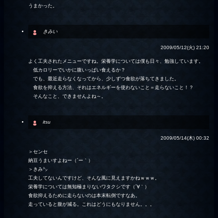
うまかった。
きみい
2009/05/12(火) 21:20
よく工夫されたメニューですね。栄養学については僕も日々、勉強しています。
低カロリーでいかに腹いっぱい食えるか？
でも、最近走らなくなってから、少しずつ食欲が落ちてきました。
食欲を抑える方法、それはエネルギーを使わないこと＝走らないこと！？
そんなこと、できませんよね～。
itsu
2009/05/14(木) 00:32
＞センセ
納豆うまいすよねー（´ー｀）
＞きみ㌧
工夫してないんですけど、そんな風に見えますかねｗｗｗ。
栄養学については無知極まりないワタクシです（´∀｀）
食欲抑えるために走らないのは本末転倒ですなあ。
走っていると腹が減る。これはどうにもなりません。。。