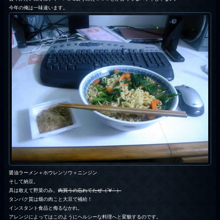
今年の俺は一味違います。
醤油ラーメン＋ホウレンソウ＋ニンジン
そして納豆。
具は敢えて野菜のみ。
肉買うの忘れてたぜ（´∀｀）
タンパク質は畑の肉こと大豆で補給！
インスタント食品と侮るなかれ。
アレンジによってはこのようにヘルシーな料理へと変貌するのです。