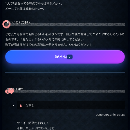
1人で2袋食ってる時点でやっぱりダメかｗ。
どーしてお腹は減るのかなー。
👍️いいねください
どなたでも何回でも押せるいいねボタンです。自分で後で見返してニヤニヤするためだけの
ものです。「見たよ」ぐらいのノリで気軽に押してください！
数字が増えるだけで他の意味は一切ありません。いいねください！
いいね
🥰
0
コメント3件
はやし
2009/05/12(火) 08:34
やっぱ、納豆だよねぇ！
今朝、久しぶりに食べたけど。