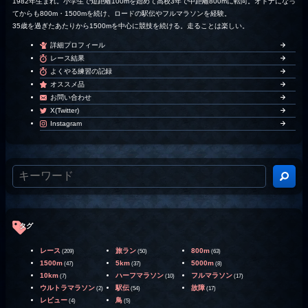
1982年生まれ。小学生で短距離100mを始めて高校3年で中距離800mに転向。オトナになっ
てからも800m・1500mを続け、ロードの駅伝やフルマラソンを経験。
35歳を過ぎたあたりから1500mを中心に競技を続ける。走ることは楽しい。
詳細プロフィール
レース結果
よくやる練習の記録
オススメ品
お問い合わせ
X(Twitter)
Instagram
タグ
レース
旅ラン
800m
(209)
(50)
(63)
1500m
5km
5000m
(47)
(37)
(8)
10km
ハーフマラソン
フルマラソン
(7)
(10)
(17)
ウルトラマラソン
駅伝
故障
(2)
(54)
(17)
レビュー
鳥
(4)
(5)