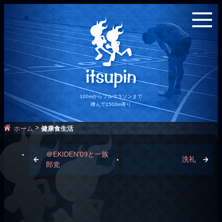
100mからフルマラソンまで
嗜んで1500m寄り
>
ホーム
健康食生活
＠EKIDEN'09と一族
洗礼
郎党