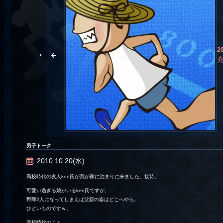
2
男子トーク
2010.10.20(水)
高校時代の友人ken氏が我が家に泊まりに来ました。接待。
可愛い過ぎる娘がいるken氏ですが、
野郎2人になってしまえば父親の姿はどこへやら。
ひどいものですｗ。
高校時代のこと。