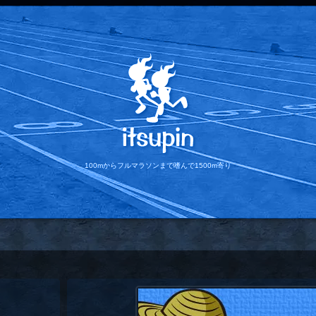
100mからフルマラソンまで
嗜んで1500m寄り