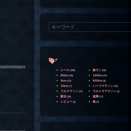
タグ
レース
旅ラン
(209)
(50)
800m
1500m
(63)
(47)
5km
5000m
(37)
(8)
10km
ハーフマラソン
(7)
(10)
フルマラソン
ウルトラマラソン
(17)
(2)
駅伝
故障
(54)
(17)
レビュー
鳥
(4)
(5)