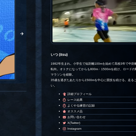
いつ (itsu)
1982年生まれ。小学生で短距離100mを始めて高校3年で中距離
転向。オトナになってからも800m・1500mを続け、ロード
マラソンを経験。
35歳を過ぎたあたりから1500mを中心に競技を続ける。走る
い。
詳細プロフィール
レース結果
よくやる練習の記録
オススメ品
お問い合わせ
X(Twitter)
Instagram