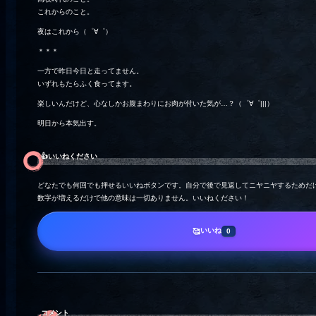
これからのこと。
夜はこれから（゜∀゜）
＊＊＊
一方で昨日今日と走ってません。
いずれもたらふく食ってます。
楽しいんだけど、心なしかお腹まわりにお肉が付いた気が…？（゜∀゜|||）
明日から本気出す。
👍️いいねください
どなたでも何回でも押せるいいねボタンです。自分で後で見返してニヤニヤするためだ
数字が増えるだけで他の意味は一切ありません。いいねください！
いいね
🥰
0
コメント