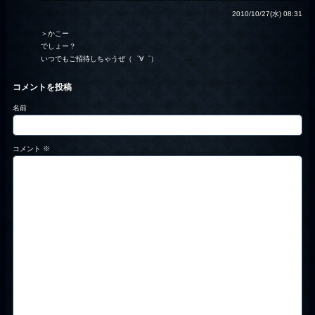
2010/10/27(水) 08:31
＞かこー
でしょー？
いつでもご招待しちゃうぜ（゜∀゜）
コメントを投稿
名前
コメント
※