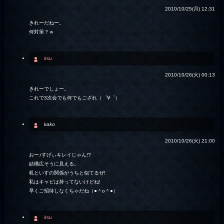
2010/10/25(月) 12:31
きれーだねー。
何対策？ｗ
itsu
2010/10/26(火) 00:13
きれーでしょー。
これで3次会でも何でもござれ（゜∀゜）
kako
2010/10/26(火) 21:00
おー♪すげぃキレイじゃん!?
結構広そうに見える。
机といすの関係がうちと似てるぜ!
私はキャビは持ってないけどね!
早くご招待しなくちゃだね（●＾o＾●）
itsu