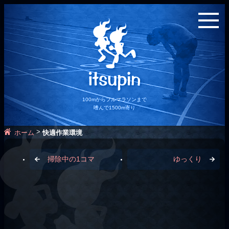
100mからフルマラソンまで
嗜んで1500m寄り
>
ホーム
快適作業環境
掃除中の1コマ
ゆっくり