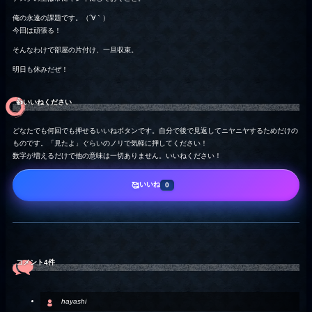
俺の永遠の課題です。（´∀｀）
今回は頑張る！
そんなわけで部屋の片付け、一旦収束。
明日も休みだぜ！
👍️いいねください
どなたでも何回でも押せるいいねボタンです。自分で後で見返してニヤニヤするためだけの
ものです。「見たよ」ぐらいのノリで気軽に押してください！
数字が増えるだけで他の意味は一切ありません。いいねください！
いいね
🥰
0
コメント4件
hayashi