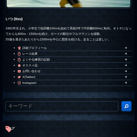
いつ (itsu)
1982年生まれ。小学生で短距離100mを始めて高校3年で中距離800mに転向。オトナになっ
てからも800m・1500mを続け、ロードの駅伝やフルマラソンを経験。
35歳を過ぎたあたりから1500mを中心に競技を続ける。走ることは楽しい。
詳細プロフィール
レース結果
よくやる練習の記録
オススメ品
お問い合わせ
X(Twitter)
Instagram
タグ