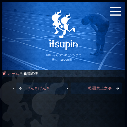
100mからフルマラソンまで
嗜んで1500m寄り
>
ホーム
食欲の冬
げんきげんき
乾麺禁止之令