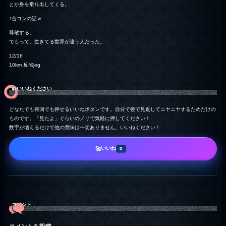
とか身を乗り出してくる。
↑合コンの話ｗ
尊敬する。
でもって、生きてる世界が違う人だった。
12/16
10km 反省jog
👍️いいねください
どなたでも何回でも押せるいいねボタンです。自分で後で見返してニヤニヤするためだけの
ものです。「見たよ」ぐらいのノリで気軽に押してください！
数字が増えるだけで他の意味は一切ありません。いいねください！
いいね
🥰
0
コメント