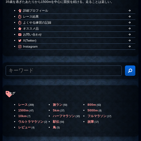
35歳を過ぎたあたりから1500mを中心に競技を続ける。走ることは楽しい。
詳細プロフィール
レース結果
よくやる練習の記録
オススメ品
お問い合わせ
X(Twitter)
Instagram
タグ
レース
旅ラン
800m
(209)
(50)
(63)
1500m
5km
5000m
(47)
(37)
(8)
10km
ハーフマラソン
フルマラソン
(7)
(10)
(17)
ウルトラマラソン
駅伝
故障
(2)
(54)
(17)
レビュー
鳥
(4)
(5)