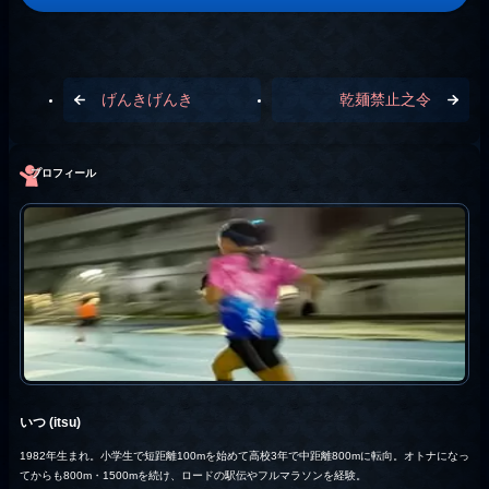
げんきげんき
乾麺禁止之令
プロフィール
いつ (itsu)
1982年生まれ。小学生で短距離100mを始めて高校3年で中距離800mに転向。オトナになっ
てからも800m・1500mを続け、ロードの駅伝やフルマラソンを経験。