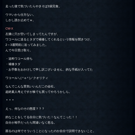
走った後で気づいたらやきそば3袋完食。
ウマいから仕方ない。
しかし誰か止めてｗ。
CW-X
左膝に穴が空いてしまってたんですが、
ワコールに送るとタダで補修してくれるという情報を聞きつけ、
2～3週間前に送ってみました。
んで今日受け取り。
・送料ワコール持ち
・補修タダ
・お手数をおかけして申し訳ございません、的な手紙が入ってた
ワコール＼(＾o＾)／クオリティ
なんでこんな景気いいんだこの会社。
超絶素人考えですが株でも買ってやろうかしら。
＊＊＊
えっ、何なのその態度？？？
的なことをしてる自分に気づいた！なんてこった！！
自分が相手だったら間違いなく怒る。
困るのは何でそういうことになったのか自分で説明できないこと。