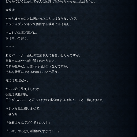
どっかでどうにかしてそんな回路に繋がっちゃった…んだろうか。
大反省。
やっちまったことは無かったことにはならないので、
ポジティブシンキンで挽回する以外に道は無し。
ヘコむのはほどほどに、
前は向いておく。
＊＊＊
あるパートナー会社の営業さんにお会いしたんですが、
営業さんはやっぱり話すのがうまい。
それが仕事だ、と言われればそうなんですが、
それを仕事にできるのはすごいと思う。
俺には無理だｗ。
だいぶ若く見えましたが、
役職は統括部長。
子供が3人いる、と言ってたので多分俺よりは年上。（と、信じたいｗ）
マジメな話に織りまぜて、
いきなり
「保育士なんてどうですかね！」
「いや、やっぱり看護婦ですかね！！」