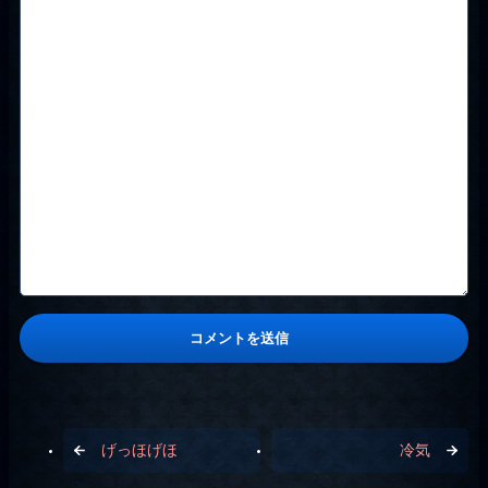
げっほげほ
冷気