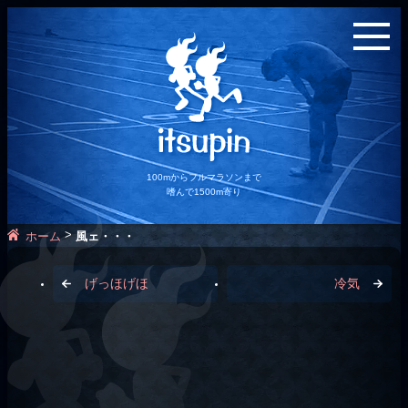
100mからフルマラソンまで
嗜んで1500m寄り
>
ホーム
風ェ・・・
げっほげほ
冷気