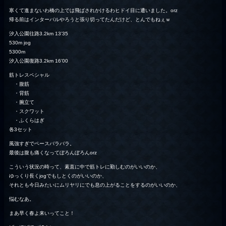
寒くて進まないわ橋の上では飛ばされかけるわヒドイ目に遭いました。orz
帰る前はインターバルやろうと張り切ってたんだけど、とんでもねぇｗ
汐入公園往路3.2km 13’35
530m jog
5300m
汐入公園復路3.2km 16’00
筋トレスペシャル
・腹筋
・背筋
・腕立て
・スクワット
・ふくらはぎ
各3セット
風強すぎでペースバラバラ。
最後は腹も痛くなってぼろんぼろんorz
こういう状況の時って、素直に中で筋トレに勤しむのがいいのか、
ゆっくり長くjogでもしとくのがいいのか、
それとも今日みたいにムリヤリにでも息の上がることをするのがいいのか、
悩むなあ。
まあ早く春よ来いってこと！