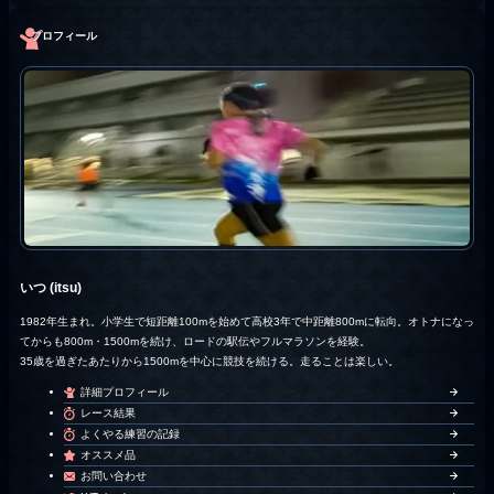
プロフィール
いつ (itsu)
1982年生まれ。小学生で短距離100mを始めて高校3年で中距離800mに転向。オトナになっ
てからも800m・1500mを続け、ロードの駅伝やフルマラソンを経験。
35歳を過ぎたあたりから1500mを中心に競技を続ける。走ることは楽しい。
詳細プロフィール
レース結果
よくやる練習の記録
オススメ品
お問い合わせ