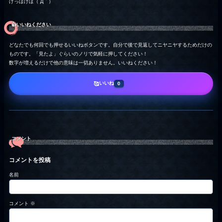
げっほげほ（´Д｀）
👍️いいねください
どなたでも何回でも押せるいいねボタンです。自分で後で見返してニヤニヤするためだけの
ものです。「見たよ」ぐらいのノリで気軽に押してください！
数字が増えるだけで他の意味は一切ありません。いいねください！
いいね
🥰
0
コメント
コメントを投稿
名前
コメント
※