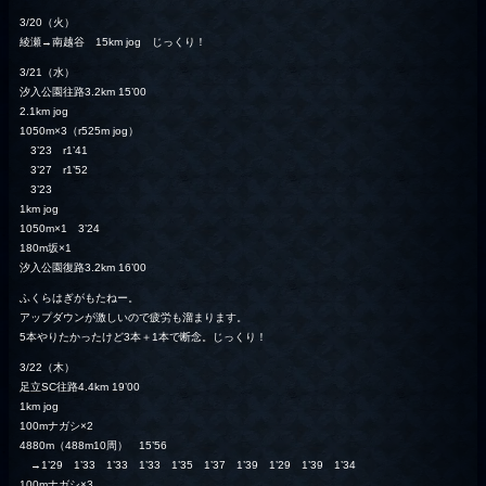
3/20（火）
綾瀬→南越谷 15km jog じっくり！
3/21（水）
汐入公園往路3.2km 15’00
2.1km jog
1050m×3（r525m jog）
3’23 r1’41
3’27 r1’52
3’23
1km jog
1050m×1 3’24
180m坂×1
汐入公園復路3.2km 16’00
ふくらはぎがもたねー。
アップダウンが激しいので疲労も溜まります。
5本やりたかったけど3本＋1本で断念。じっくり！
3/22（木）
足立SC往路4.4km 19’00
1km jog
100mナガシ×2
4880m（488m10周） 15’56
→1’29 1’33 1’33 1’33 1’35 1’37 1’39 1’29 1’39 1’34
100mナガシ×3