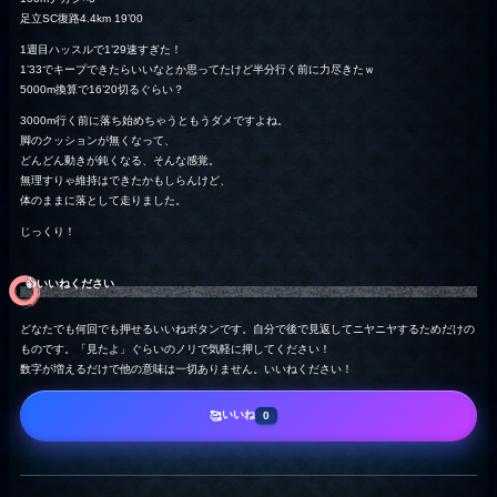
足立SC復路4.4km 19’00
1週目ハッスルで1’29速すぎた！
1’33でキープできたらいいなとか思ってたけど半分行く前に力尽きたｗ
5000m換算で16’20切るぐらい？
3000m行く前に落ち始めちゃうともうダメですよね。
脚のクッションが無くなって、
どんどん動きが鈍くなる、そんな感覚。
無理すりゃ維持はできたかもしらんけど、
体のままに落として走りました。
じっくり！
👍️いいねください
どなたでも何回でも押せるいいねボタンです。自分で後で見返してニヤニヤするためだけの
ものです。「見たよ」ぐらいのノリで気軽に押してください！
数字が増えるだけで他の意味は一切ありません。いいねください！
いいね
🥰
0