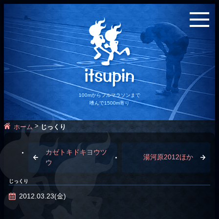
100mからフルマラソンまで
嗜んで1500m寄り
>
ホーム
じっくり
カゼトキドキヨウツ
湯河原2012ほか
ウ
じっくり
2012.03.23(金)