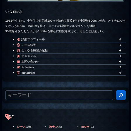
いつ (itsu)
1982年生まれ。小学生で短距離100mを始めて高校3年で中距離800mに転向。オトナになっ
てからも800m・1500mを続け、ロードの駅伝やフルマラソンを経験。
35歳を過ぎたあたりから1500mを中心に競技を続ける。走ることは楽しい。
詳細プロフィール
レース結果
よくやる練習の記録
オススメ品
お問い合わせ
X(Twitter)
Instagram
タグ
レース
旅ラン
800m
(209)
(50)
(63)