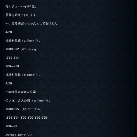
毎日チューハイを1缶。
肝臓を鍛えております。
や、走る練習もちゃんとしてるけどね！
4/28
福祉村往路＋α 4kmぐらい
1000m×2（r200m jog）
2’57 3’04
100m×10
福祉村復路＋α 4kmぐらい
4/29
RJK練習会@舎人公園
竹ノ塚→舎人公園 ＋α 4kmぐらい
1000m×5 （6分サークル）
2’58 3’04 3’05 3’05 3’05 2’59
100m×3
20分jog 4kmぐらい