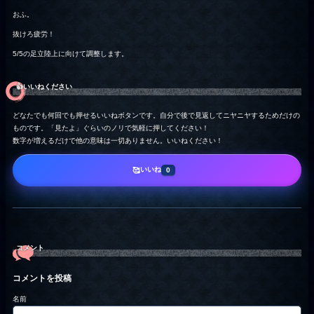
おふ。
抜けろ疲労！
5/5の足立陸上に向けて調整します。
👍️いいねください
どなたでも何回でも押せるいいねボタンです。自分で後で見返してニヤニヤするためだけの
ものです。「見たよ」ぐらいのノリで気軽に押してください！
数字が増えるだけで他の意味は一切ありません。いいねください！
いいね
🥰
0
コメント
コメントを投稿
名前