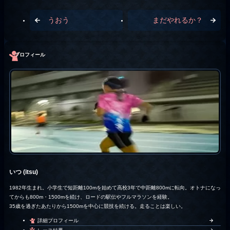
うおう
まだやれるか？
プロフィール
いつ (itsu)
1982年生まれ。小学生で短距離100mを始めて高校3年で中距離800mに転向。オトナになっ
てからも800m・1500mを続け、ロードの駅伝やフルマラソンを経験。
35歳を過ぎたあたりから1500mを中心に競技を続ける。走ることは楽しい。
詳細プロフィール