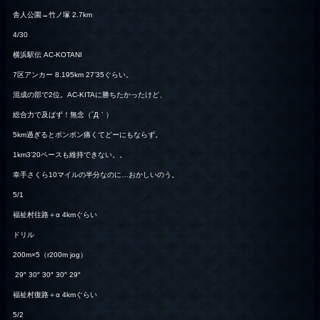
舎人公園→竹ノ塚 2.7km
4/30
横浜駅伝 AC-KOTANI
7区アンカー 8.195km 27’35ぐらい。
混成の部で2位。AC-KITAに勝ちたかったけど、
総合力で及ばず！無念（´Д｀）
5km過ぎるとポンポン痛くてどーにもならず。
1km3’20ペースも維持できない。。
幸手さくら10マイルの半分なのに…おかしいのう。
5/1
福祉村往路＋α 4kmぐらい
ドリル
200m×5（r200m jog）
29″ 30″ 30″ 30″ 29″
福祉村復路＋α 4kmぐらい
5/2