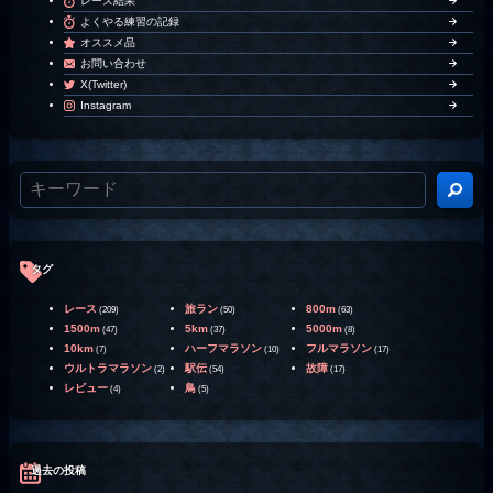
レース結果
よくやる練習の記録
オススメ品
お問い合わせ
X(Twitter)
Instagram
タグ
レース
旅ラン
800m
(209)
(50)
(63)
1500m
5km
5000m
(47)
(37)
(8)
10km
ハーフマラソン
フルマラソン
(7)
(10)
(17)
ウルトラマラソン
駅伝
故障
(2)
(54)
(17)
レビュー
鳥
(4)
(5)
過去の投稿