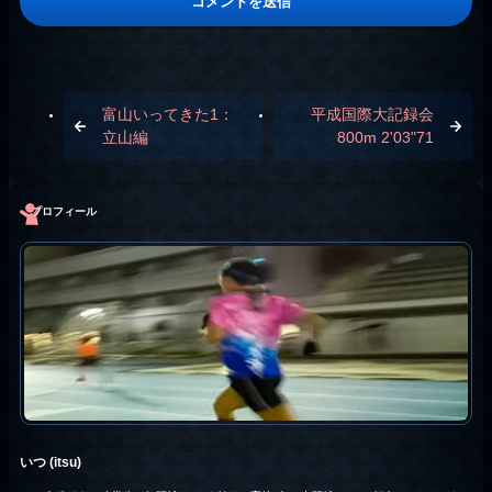
富山いってきた1：
平成国際大記録会
立山編
800m 2'03"71
プロフィール
いつ (itsu)