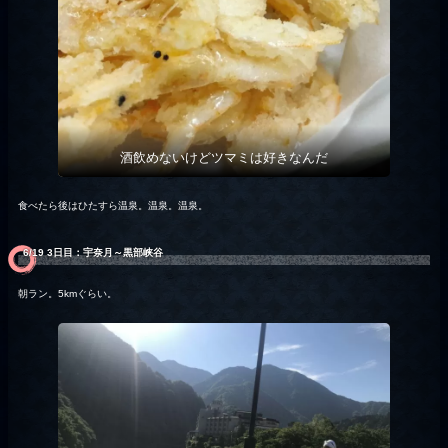
酒飲めないけどツマミは好きなんだ
食べたら後はひたすら温泉。温泉。温泉。
6/19 3日目：宇奈月～黒部峡谷
朝ラン。5kmぐらい。