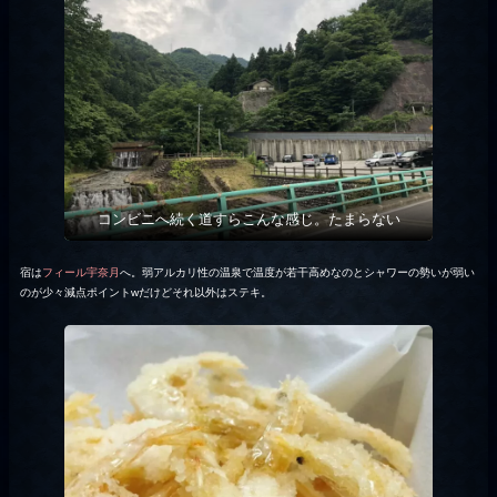
コンビニへ続く道すらこんな感じ。たまらない
宿は
フィール宇奈月
へ。弱アルカリ性の温泉で温度が若干高めなのとシャワーの勢いが弱い
のが少々減点ポイントwだけどそれ以外はステキ。