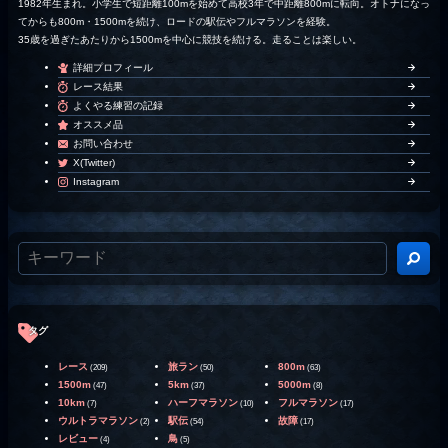
1982年生まれ。小学生で短距離100mを始めて高校3年で中距離800mに転向。オトナになっ
てからも800m・1500mを続け、ロードの駅伝やフルマラソンを経験。
35歳を過ぎたあたりから1500mを中心に競技を続ける。走ることは楽しい。
詳細プロフィール
レース結果
よくやる練習の記録
オススメ品
お問い合わせ
X(Twitter)
Instagram
タグ
レース
旅ラン
800m
(209)
(50)
(63)
1500m
5km
5000m
(47)
(37)
(8)
10km
ハーフマラソン
フルマラソン
(7)
(10)
(17)
ウルトラマラソン
駅伝
故障
(2)
(54)
(17)
レビュー
鳥
(4)
(5)