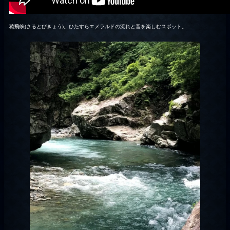
猿飛峡(さるとびきょう)。ひたすらエメラルドの流れと音を楽しむスポット。