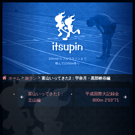
100mからフルマラソンまで
嗜んで1500m寄り
>
>
ホーム
旅ラン
富山いってきた2：宇奈月・黒部峡谷編
富山いってきた1：
平成国際大記録会
立山編
800m 2'03"71