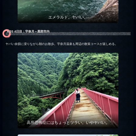
エメラルド。ヤバい。
6/20 4日目：宇奈月～黒部市内
ヤバい余韻に浸りながら朝のお散歩。宇奈月温泉も周辺の散策コースが楽しめる。
高所恐怖症にはちょっとツラい。いやヤバい。