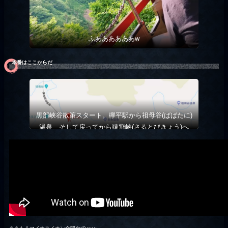
ふああああああw
本番はここからだ
黒部峡谷散策スタート。欅平駅から祖母谷(ばばたに)
温泉、そして戻ってから猿飛峡(さるとびきょう)へ