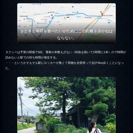
きときと寿司を食べたいがためにこの距離を歩かねば
ならない。
タクシーは予算の関係でNG、電車の本数も少ない（特急を除いて1時間に1本）ので時間が
読めないと駅での待ち時間が発生する。
・・・というかそもそも駅にロッカーが無くて荷物を全部持って合計5km歩くことになっ
た。