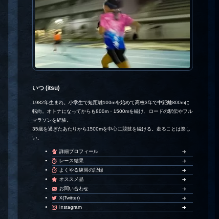
いつ (itsu)
1982年生まれ。小学生で短距離100mを始めて高校3年で中距離800mに
転向。オトナになってからも800m・1500mを続け、ロードの駅伝やフル
マラソンを経験。
35歳を過ぎたあたりから1500mを中心に競技を続ける。走ることは楽し
い。
詳細プロフィール
レース結果
よくやる練習の記録
オススメ品
お問い合わせ
X(Twitter)
Instagram