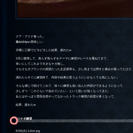
クア・アイナ食った。
量が少ない
美味しい。
月曜に三郷でピヨピヨした結果、疲れたw
3月に復帰して、焦らず焦らずをテーマに練習やレースを重ねてきて、
幸いにしてこれまで大きなケガ無し。
そもそも大ブランクの原因だった左足腓骨も、少し前までは押すと痛みが残ってたけど、
潰れたらすぐに練習終了、内容や結果が思うようにいかなくても気にしない。
そんな感じで続けてこれて、徐々に練習も追い込んだ内容ができるようになって、
少しずつ「このぐらいで走れていたい」という思いが強くなってきた。
あとはやっぱり普段全然やってなかったトラック練習の頻度が多くなって、
結果、疲れたw
ツナギ練習
6/26(火) 11km jog