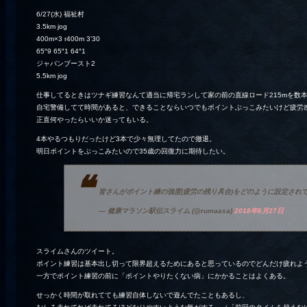
6/27(水) 福祉村
3.5km jog
400m×3 r400m 3’30
65″9 65″1 64″1
ジャパンブースト2
5.5km jog
仕事してるときはツナギ練習なんて適当に帰宅ランして家の前の直線ロード215mを数
自宅警備してて時間があると、できることならいつでもポイントぶっこみたいけど疲労
正直何やったらいいか迷ってもいる。
4本やるつもりだったけど3本で少々無理してたので撤退。
明日ポイントをぶっこみたいので35歳の回復力に期待したい。
皆さんがポイント練の強度(疲労の残り具合)をどのように設定され
— 健康マラソン駅伝スライム (@rumaasa)
2018年6月27日
スライムさんのツイート。
ポイント練習は基本出し切って限界超えるためにあると思っているのでどんだけ疲れよ
一方でポイント練習の前に「ポイントやりたくない病」にかかることはよくある。
せっかく時間が取れてても練習自体しないで遊んでたこともあるし、