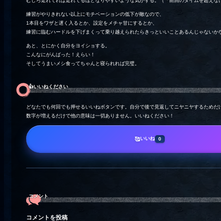
むしろ走れてれば走れてるほどなりやすいような気がする。（「前回のタイムを超えな
練習がやりきれない以上にモチベーションの低下が敵なので、
1本目をワザと遅く入るとか、設定をメチャ甘にするとか、
練習に臨むハードルを下げまくって乗り越えられたらきっといいことあるんじゃないか
あと、とにかく自分をヨイショする。
こんなにがんばった！えらい！
そしてうまいメシ食ってちゃんと寝られれば完璧。
👍️いいねください
どなたでも何回でも押せるいいねボタンです。自分で後で見返してニヤニヤするためだ
数字が増えるだけで他の意味は一切ありません。いいねください！
いいね
🥰
0
コメント
コメントを投稿