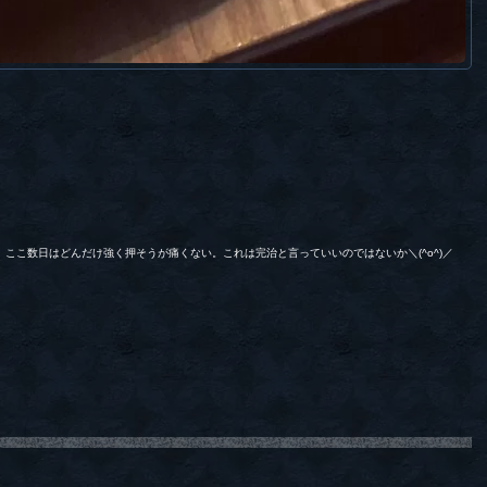
ここ数日はどんだけ強く押そうが痛くない。これは完治と言っていいのではないか＼(^o^)／