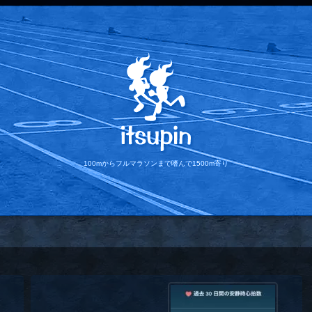
100mからフルマラソンまで
嗜んで1500m寄り