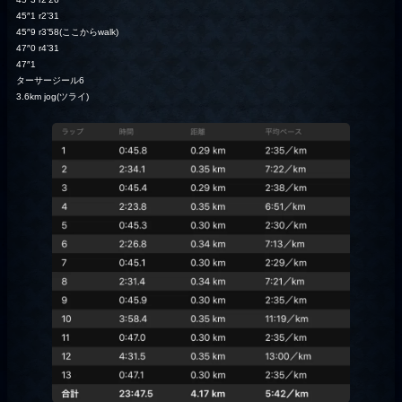
45″1 r2’31
45″9 r3’58(ここからwalk)
47″0 r4’31
47″1
ターサージール6
3.6km jog(ツライ)