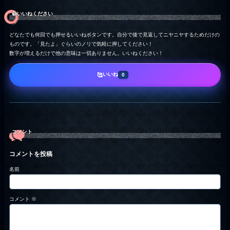
👍️いいねください
どなたでも何回でも押せるいいねボタンです。自分で後で見返してニヤニヤするためだけの
ものです。「見たよ」ぐらいのノリで気軽に押してください！
数字が増えるだけで他の意味は一切ありません。いいねください！
いいね
🥰
0
コメント
コメントを投稿
名前
コメント
※