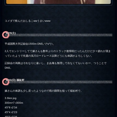
コメダで飲んだおしるこwwうまいwww
6/29(土)
平成国際大学記録会1500m DNS／(^o^)＼
2人でエントリーしてて嫁さんも数年ぶりのトラック復帰戦だったんだけど少々疲れが溜ま
っていたようで先週の浅川ロードレース以降どうにも体調がよろしくない。
記録会の鴻巣はそれなりに遠いし、まあ俺も無理して出なくてもいいかー、つうことで
DNS。
6/30(日) 福祉村
嫁さんの体調も少し戻ったようなので雨の隙間を狙って福祉村で。
3.6km jog
300m×7 r300m
45″8 r2’34
45″4 r2’23
45″3 r2’26