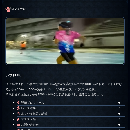
プロフィール
いつ (itsu)
1982年生まれ。小学生で短距離100mを始めて高校3年で中距離800mに転向。オトナになっ
てからも800m・1500mを続け、ロードの駅伝やフルマラソンを経験。
35歳を過ぎたあたりから1500mを中心に競技を続ける。走ることは楽しい。
詳細プロフィール
レース結果
よくやる練習の記録
オススメ品
お問い合わせ