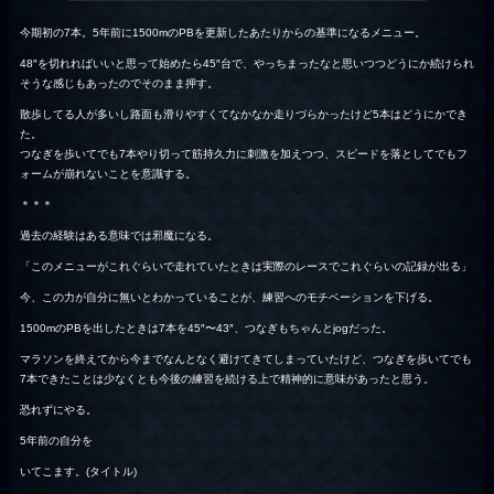
今期初の7本。5年前に1500mのPBを更新したあたりからの基準になるメニュー。
48″を切れればいいと思って始めたら45″台で、やっちまったなと思いつつどうにか続けられ
そうな感じもあったのでそのまま押す。
散歩してる人が多いし路面も滑りやすくてなかなか走りづらかったけど5本はどうにかでき
た。
つなぎを歩いてでも7本やり切って筋持久力に刺激を加えつつ、スピードを落としてでもフ
ォームが崩れないことを意識する。
＊＊＊
過去の経験はある意味では邪魔になる。
「このメニューがこれぐらいで走れていたときは実際のレースでこれぐらいの記録が出る」
今、この力が自分に無いとわかっていることが、練習へのモチベーションを下げる。
1500mのPBを出したときは7本を45″〜43″、つなぎもちゃんとjogだった。
マラソンを終えてから今までなんとなく避けてきてしまっていたけど、つなぎを歩いてでも
7本できたことは少なくとも今後の練習を続ける上で精神的に意味があったと思う。
恐れずにやる。
5年前の自分を
いてこます。(タイトル)