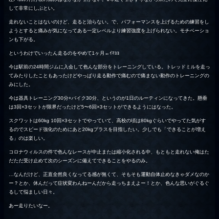
して非常にしぶとい。
走れないことはないのけど、走ると治らない。で、パフォーマンスを上げるための練習をし
ようとすると痛みが気になってある一定レベルより練習強度を上げられない。モチベーショ
ンも下がる。
というわけでいったん走るのをやめて1ヶ月←ｲﾏｺｺ
今は駅前の24時間ジムに入会して色んな部分をトレーニングしている。トレッドミルを走っ
てみたりしたこともあったけどやっぱり走る動作で痛むので痛まない動作のトレーニングの
みにした。
今は器具トレーニング30分+バイク30分、というのが1日のルーティンになってきた。懸垂
は3回×3セットが限界だったけど5〜6回×3セットができるようにはなった。
スクワットは60kg 10回×3セットでやっていて、高校の頃は80kgぐらいでやってた気がす
るのでスピード強化のためにあと20kgプラスを目指したい。少しでも「できることが増え
る」のは楽しい。
コロナウィルスの件で色んなレースが中止または縮小化される中、もともと走れない俺はた
だただ受け止めて次のシーズンに備えてできることをやるのみ。
…なんだけど、正直全然良くなってる感が無くて、そもそも運動自体止めなきゃダメなのか
ー？とか、休んだって症状変わんねーんだから走っちまえよー！とか、色んな思いがぐるぐ
るして悩ましい日々。
あー走りたいなー。