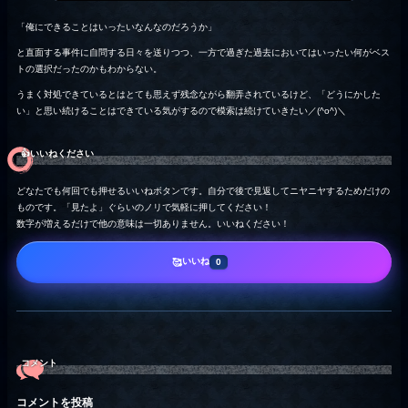
「俺にできることはいったいなんなのだろうか」
と直面する事件に自問する日々を送りつつ、一方で過ぎた過去においてはいったい何がベス
トの選択だったのかもわからない。
うまく対処できているとはとても思えず残念ながら翻弄されているけど、「どうにかした
い」と思い続けることはできている気がするので模索は続けていきたい／(^o^)＼
👍️いいねください
どなたでも何回でも押せるいいねボタンです。自分で後で見返してニヤニヤするためだけの
ものです。「見たよ」ぐらいのノリで気軽に押してください！
数字が増えるだけで他の意味は一切ありません。いいねください！
いいね
🥰
0
コメント
コメントを投稿