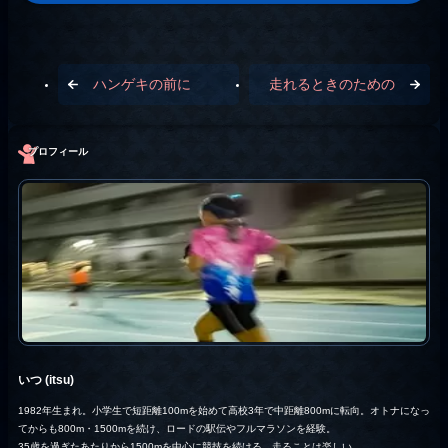
ハンゲキの前に
走れるときのための
プロフィール
いつ (itsu)
1982年生まれ。小学生で短距離100mを始めて高校3年で中距離800mに転向。オトナになっ
てからも800m・1500mを続け、ロードの駅伝やフルマラソンを経験。
35歳を過ぎたあたりから1500mを中心に競技を続ける。走ることは楽しい。