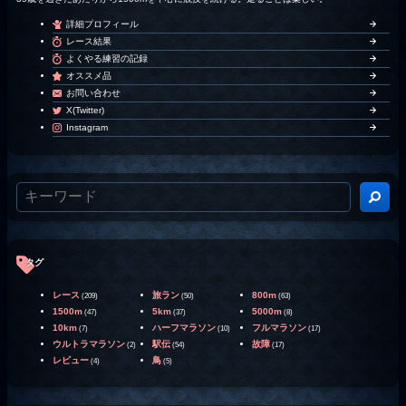
詳細プロフィール
レース結果
よくやる練習の記録
オススメ品
お問い合わせ
X(Twitter)
Instagram
タグ
レース
旅ラン
800m
(209)
(50)
(63)
1500m
5km
5000m
(47)
(37)
(8)
10km
ハーフマラソン
フルマラソン
(7)
(10)
(17)
ウルトラマラソン
駅伝
故障
(2)
(54)
(17)
レビュー
鳥
(4)
(5)