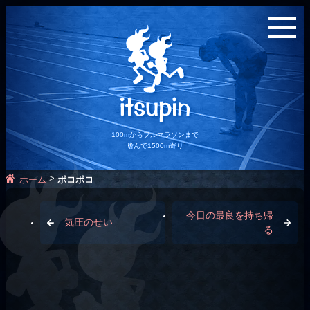
100mからフルマラソンまで
嗜んで1500m寄り
>
ホーム
ポコポコ
今日の最良を持ち帰
気圧のせい
る