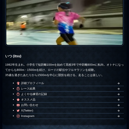
いつ (itsu)
1982年生まれ。小学生で短距離100mを始めて高校3年で中距離800mに転向。オトナになっ
てからも800m・1500mを続け、ロードの駅伝やフルマラソンを経験。
35歳を過ぎたあたりから1500mを中心に競技を続ける。走ることは楽しい。
詳細プロフィール
レース結果
よくやる練習の記録
オススメ品
お問い合わせ
X(Twitter)
Instagram