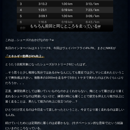
もちろん前回と同じところを走っているw
これは…シューズのおかげなのか？w
先日のインターバルはストリーク6、今回はヴェイパーフライ4% FK。まさにNIKEが
「エネルギー効率が4%向上」
とうたう比較対象になったシューズがストリーク6だったはず。
…そう思うと少し複雑な気分ではあるがw なんにしても最近では少しマシに走れたというこ
とで爽快感は大きい。複数本の1000mを走る中で3分ヒトケタで来れたのはどれぐらいぶり
だろうか。。。
正直、練習効果としては履いていいものなのかよくわからない。俺にとって履けばより速く
走れるシューズなのは間違いないけど、練習の時にも履くことで疲労を抑えたり能力以上に
速く走ることは、果たして能力の向上に役立つのか…？
ひとつだけ言えるのは今日走って楽しかったということ。今までより速く走れるのは楽しい
もんね。
続けていくためには定期的に履くのは必要かもな、(モチベーション的な意味で)という結論
にいまのところなっている。