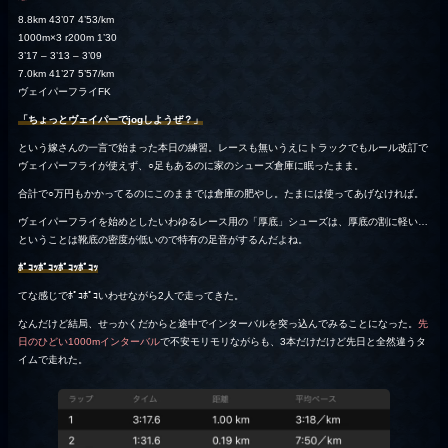
8.8km 43’07 4’53/km
1000m×3 r200m 1’30
3’17 – 3’13 – 3’09
7.0km 41’27 5’57/km
ヴェイパーフライFK
「ちょっとヴェイパーでjogしようぜ？」
という嫁さんの一言で始まった本日の練習。レースも無いうえにトラックでもルール改訂で
ヴェイパーフライが使えず、○足もあるのに家のシューズ倉庫に眠ったまま。
合計で○万円もかかってるのにこのままでは倉庫の肥やし。たまには使ってあげなければ。
ヴェイパーフライを始めとしたいわゆるレース用の「厚底」シューズは、厚底の割に軽い…
ということは靴底の密度が低いので特有の足音がするんだよね。
ﾎﾟｺｯﾎﾟｺｯﾎﾟｺｯﾎﾟｺｯ
てな感じでﾎﾟｺﾎﾟｺいわせながら2人で走ってきた。
なんだけど結局、せっかくだからと途中でインターバルを突っ込んでみることになった。
先
日のひどい1000mインターバル
で不安モリモリながらも、3本だけだけど先日と全然違うタ
イムで走れた。