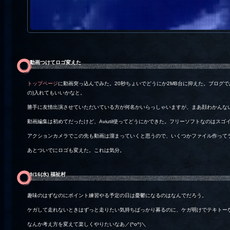
動画つけてロゴ変えた
トップページ
に動画突っ込んでみた。20秒ちょいでどうにか2MB台に抑えた。ブログ
の)入れてもいいかなと。
勝手に友情出演させていただいている方が何名かいらっしゃいますが、まあ顔わかんな
動画編集は初めてだったけど、Aviutil使ってどうにかできた。フリーソフトなのはスゴ
アクションカメラでこの先も動画は溜まっていくと思うので、いくつかファイル作って
あとついでにロゴも変えた。これは気分。
9/16(水) 福祉村
趣味のはずなのにポイント練習やる予定の日は憂鬱になるのはなんでだろう。
ケガして走れないときはずっと走りたい気持ちばっかり募るのに、ケガ明けでテキトー
なんか考え方を変えて楽しくやりたいなあ／(^o^)＼