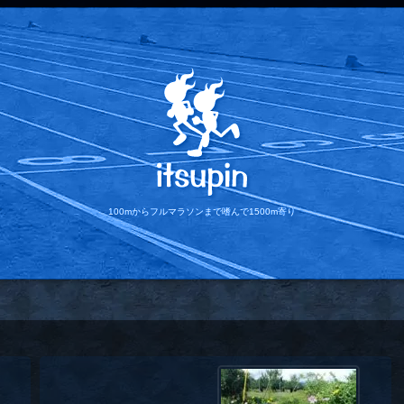
100mからフルマラソンまで
嗜んで1500m寄り