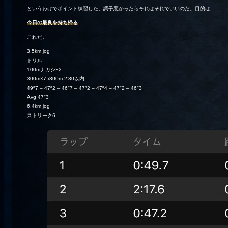
というわけでポイント練習した。調子悪かったらそれはそれでいいのだ。目的は
今日の最良を持ち帰る
これだ。
3.5km jog
ドリル
100mナガシ×2
300m×7 r300m 2’30以内
49″7 – 47″2 – 46″7 – 47″2 – 47″4 – 47″2 – 46″3
Avg 47″3
6.4km jog
ストリーク6