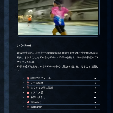
いつ (itsu)
1982年生まれ。小学生で短距離100mを始めて高校3年で中距離800mに
転向。オトナになってからも800m・1500mを続け、ロードの駅伝やフル
マラソンを経験。
35歳を過ぎたあたりから1500mを中心に競技を続ける。走ることは楽し
い。
詳細プロフィール
レース結果
よくやる練習の記録
オススメ品
お問い合わせ
X(Twitter)
Instagram