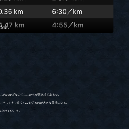
安定。
ナスのおかげなのでここからが正念場であるな。
12、そしてキリ良く4’10を切るのが大きな目標になる。
み上げていこう。