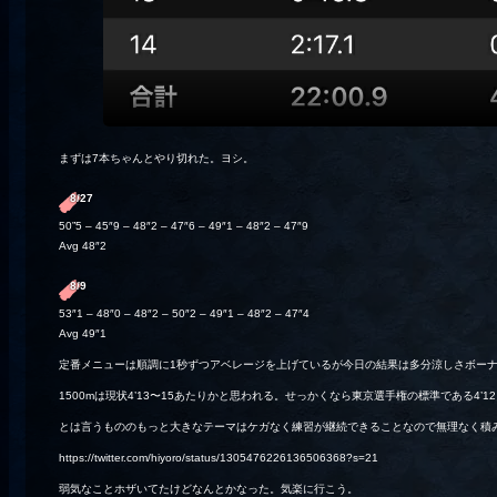
まずは7本ちゃんとやり切れた。ヨシ。
8/27
50”5 – 45″9 – 48″2 – 47″6 – 49″1 – 48″2 – 47″9
Avg 48″2
8/9
53″1 – 48″0 – 48″2 – 50″2 – 49″1 – 48″2 – 47″4
Avg 49″1
定番メニューは順調に1秒ずつアベレージを上げているが今日の結果は多分涼しさボー
1500mは現状4’13〜15あたりかと思われる。せっかくなら東京選手権の標準である4’
とは言うもののもっと大きなテーマはケガなく練習が継続できることなので無理なく積
https://twitter.com/hiyoro/status/1305476226136506368?s=21
弱気なことホザいてたけどなんとかなった。気楽に行こう。