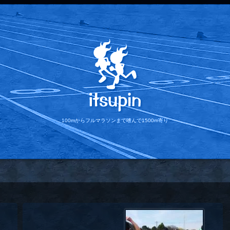
100mからフルマラソンまで
嗜んで1500m寄り