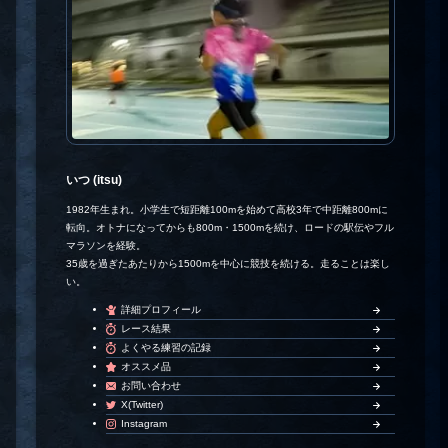
いつ (itsu)
1982年生まれ。小学生で短距離100mを始めて高校3年で中距離800mに
転向。オトナになってからも800m・1500mを続け、ロードの駅伝やフル
マラソンを経験。
35歳を過ぎたあたりから1500mを中心に競技を続ける。走ることは楽し
い。
詳細プロフィール
レース結果
よくやる練習の記録
オススメ品
お問い合わせ
X(Twitter)
Instagram