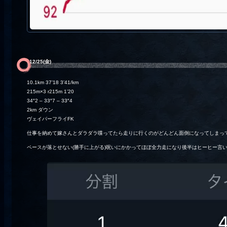
12/25(金)
10.1km 37’18 3’41/km
215m×3 r215m 1’20
34″2 – 33″7 – 33″4
2km ダウン
ヴェイパーフライFK
仕事を納めて嫁さんとダラダラ喋ってたら走りに行くのがどんどん面倒になってしまって
ペースが落とせない(勝手に上がる)呪いにかかってほぼ全力走になり後半はヒーヒー言