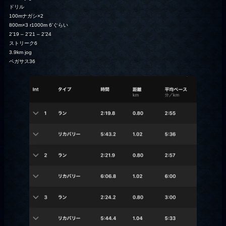
ドリル
100mナガシ×2
800m×3 r1000m 6’ぐらい
2’19 – 2’21 – 2’24
ストリーク6
3.9km jog
ペガサス36