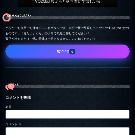
VO2Maxちょっと落ち着いてほしいw
👍️いいねください
どなたでも何回でも押せるいいねボタンです。自分で後で見返してニヤニヤするためだけの
ものです。「見たよ」ぐらいのノリで気軽に押してください！
数字が増えるだけで他の意味は一切ありません。いいねください！
いいね
🥰
0
コメント
コメントを投稿
名前
コメント
※