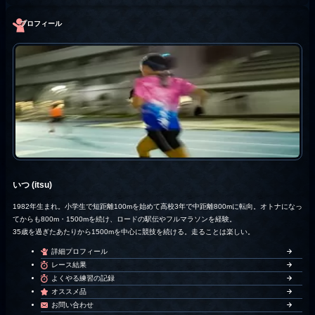
プロフィール
いつ (itsu)
1982年生まれ。小学生で短距離100mを始めて高校3年で中距離800mに転向。オトナになっ
てからも800m・1500mを続け、ロードの駅伝やフルマラソンを経験。
35歳を過ぎたあたりから1500mを中心に競技を続ける。走ることは楽しい。
詳細プロフィール
レース結果
よくやる練習の記録
オススメ品
お問い合わせ