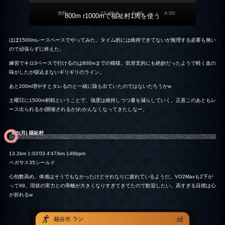
800m r1000mで福祉村1周を使う
ほぼ1500mレースペースでやってみた。タイム的には維持できてないが無理する必要も無い
ので頑張らずに終えた。
練習でキロ3ペースで行けるのは800mまでの模様。気管支的にも絶妙だったようで軽く血の
味がしたが咳込まないギリギリのライン。
あと200m増やすとタレるのと一緒に咳も出ていたのではないだろうかw
土曜日に1500m初戦ということで、強度は維持しつつ量を減らしていく。正直このあともレ
ース出られるか(開催されるか)わかんなくなってきたしなー。
4/5(月) 福祉村
13.2km 1:03’03 4’47/km 146bpm
ペガサス35シールド
心拍数高め。体感はそうでもなかったけどそれなりに疲れているようだ。VO2Maxも2下が
って69。現状の実力との乖離が大きくなりすぎてきてたので歓迎したい。高すぎる目標は心
が折れるw