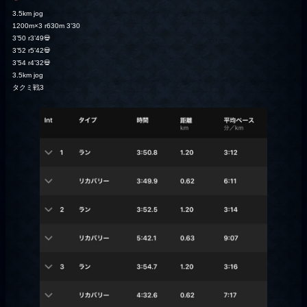
3.5km jog
1200m×3 r630m 3’30
3’50 r3’49💀
3’52 r5’42💀
3’54 r4’32💀
3.5km jog
タクミ戦3