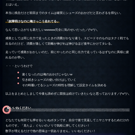
とはいえ。
本当に残念だけど前回までのタイムは確実にシューズのおかげだと言わざるを得ない。
「故障明けなのに俺けっこう走れてる」
なんて思い上がりも甚だしいwwwww完全に気のせいだった／(^o^)＼
感覚としては同じ出力で走ったときの消費がかなり違う。スピードそのものはタクミ戦でも
出るのだけど、消費が激しくて距離が伸びれば伸びるほど後半にかけてタレる。
走っていて感覚がおかしいのだ。前にやったのと同じ出力で走っているはずなのに異様に疲
れるのが早い。
・・・というわけで
速くなったのは俺のおかげじゃないw
引き続きシューズの使い分けはしていく
その時履いてるシューズの特性を理解して設定タイムを決める
以上をまとめとしまして今後も諦めずに競技は続けていきたいなと思っております／(^o^)＼
👍️いいねください
どなたでも何回でも押せるいいねボタンです。自分で後で見返してニヤニヤするためだけの
ものです。「見たよ」ぐらいのノリで気軽に押してください！
数字が増えるだけで他の意味は一切ありません。いいねください！