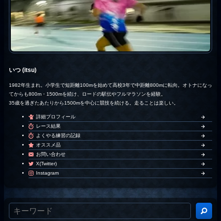
いつ (itsu)
1982年生まれ。小学生で短距離100mを始めて高校3年で中距離800mに転向。オトナになっ
てからも800m・1500mを続け、ロードの駅伝やフルマラソンを経験。
35歳を過ぎたあたりから1500mを中心に競技を続ける。走ることは楽しい。
詳細プロフィール
レース結果
よくやる練習の記録
オススメ品
お問い合わせ
X(Twitter)
Instagram