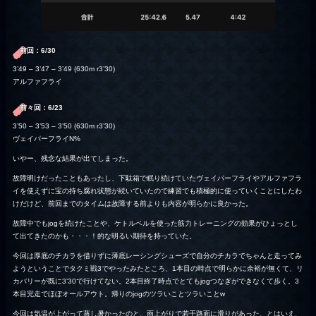
前回：6/30
3’49 – 3’47 – 3’49 (630m r3’30)
アルファフライ
前々回：6/23
3’50 – 3’53 – 3’50 (630m r3’30)
ヴェイパーフライN%
いやー、残念な結果が出てしまった。
故障明けだったこともあったし、下駄箱で眠り続けていたヴェイパーフライやアルファフラ
イを使えずに宝の持ち腐れ状態が続いていたので練習でも積極的に使っていくことにしたわ
けだけど、前回までのタイムは故障する前よりも内容が明らかに良かった。
故障中でもjogを続けたことや、ケトルベルを使った筋力トレーニングの効果がひょっとし
て出てきたのかも・・・！的な明るい期待を持っていた。
今回は厚底のチカラを借りずに薄底レーシングシューズで自分のチカラでちゃんと走ってみ
ようということでタクミ戦3でやったみたところ、1本目の時点で明らかに余裕が無くて、リ
カバリーが既に3’30で行けてない。2本目終了時点でとてもjogつなぎができなくて歩く。3
本目完走でほぼオールアウト。帰りのjogのツラいことツラいことw
今回は気温が上がって蒸し暑かったのと、雨上がりで若干路面に滑りがあった、とはいえ、